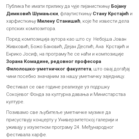
Публика ће имати прилику да чује пијанисткињу
Бојану
Димковић Шумањски
, флаутисткињу
Стану Крстајић
и
харфисткињу
Милену Станишић
, које ће извести дела
српских композитора.
Поред композиција аутора као што су Небојша Јован
Живковић, Божо Бановић, Дејан Деспић, Ана Крстајић и
Енрико Јосиф, на програму ће се наћи и композиције
Зорана Комадине, редовног професора
Филолошко-уметничког факултета
, што овај догађај
чини посебно значајним за нашу уметничку заједницу.
Фестивал се ове године реализује уз подршку
Сокојевог Фонда за културна давања и Министарства
културе.
Позивамо све љубитеље уметничке музике да
присуствују концерту у Универзитетској галерији и
уживају у изузетном програму 24. Међународног
фестивала харфе.