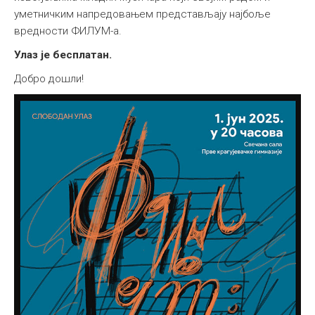
уметничким напредовањем представљају најбоље
вредности ФИЛУМ-а.
Улаз је бесплатан.
Добро дошли!