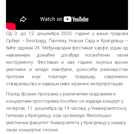
Од 3. до 12. децембра 2025. године у више градова
Србије – Београду, Панчеву, Новом Саду и Крагујевцу –
биће одржан 24. Међународни фестивал харфе, један од
најважнијих домаћих догађаја посвећених овом
инструменту. Фестивал и ове године окупља врсне
уметнике и младе извођаче, доносећи разноврстан
програм који повезује традицију, савремено
стваралаштво и највиши ниво музичке интерпретације.
Поред бројних програма у различитим градовима и
концертним просторима посебно се издваја концерт у
четвртак, 11. децембра од 19 часова, у Универзитетској
галерији у Крагујевцу, који организује Филолошко-
уметнички факултет Универзитета у Крагујевцу у оквиру
своје концертне сезоне.