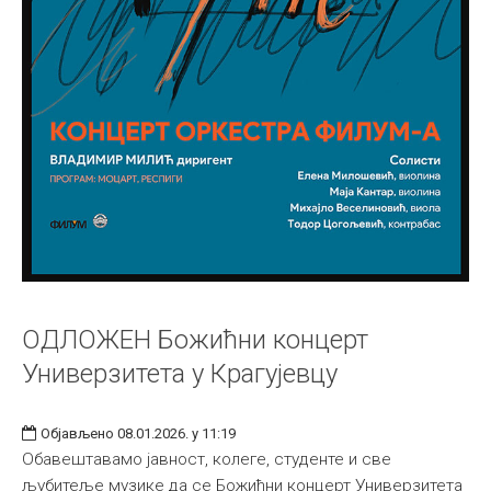
ОДЛОЖЕН Божићни концерт
Универзитета у Крагујевцу
Објављено 08.01.2026. у 11:19
Обавештавамо јавност, колеге, студенте и све
љубитеље музике да се Божићни концерт Универзитета