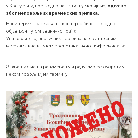
у Крагујевцу, претходно најављен у медијима,
одлаже
због неповољних временских прилика.
Нови термин одржавања концерта биће накнадно
објављен путем званичног сајта
Универзитета, званичних профила на друштвеним
мрежама као и путем средстава јавног информисања.
Захваљујемо на разумевању и радујемо се сусрету у
неком повољнијем термину.