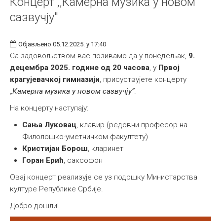
Концерт ,,Камерна музика у новом
сазвучју"
Објављено 05.12.2025. у 17:40
Са задовољством вас позивамо да у понедељак,
9.
децембра 2025. године од 20 часова
, у
Првој
крагујевачкој гимназији
, присуствујете концерту
„Камерна музика у новом сазвучју“
.
На концерту наступају:
Сања Луковац
, клавир (редовни професор на
Филолошко-уметничком факултету)
Кристијан Борош
, кларинет
Горан Ерић
, саксофон
Овај концерт реализује се уз подршку Министарства
културе Републике Србије.
Добро дошли!