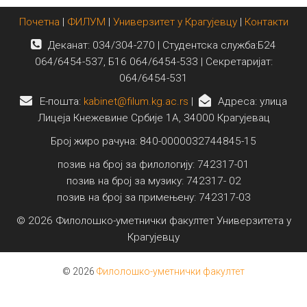
Почетна
|
ФИЛУМ
|
Универзитет у Крагујевцу
|
Контакти
Деканат: 034/304-270 | Студентска служба:Б24
064/6454-537, Б16 064/6454-533 | Секретаријат:
064/6454-531
E-пошта:
kabinet@filum.kg.ac.rs
|
Адреса: улица
Лицеја Кнежевине Србије 1А, 34000 Крагујевац
Број жиро рачуна: 840-0000032744845-15
позив на број за филологију: 742317-01
позив на број за музику: 742317- 02
позив на број за примењену: 742317-03
© 2026 Филолошко-уметнички факултет Универзитета у
Крагујевцу
© 2026
Филолошко-уметнички факултет