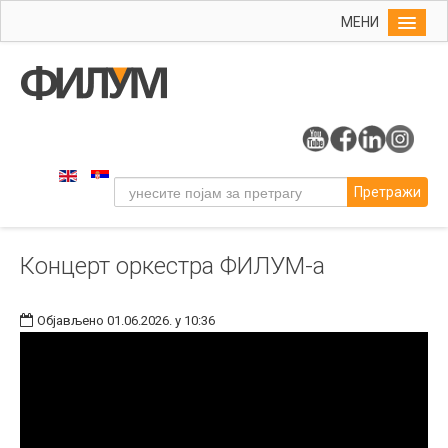
МЕНИ
Почетна
Упис
ФИЛУМ
Студије
Претражи
Наука
Уметност
Концерт оркестра ФИЛУМ-а
Музичка уметност
Примењена и ликовна уметност
Објављено 01.06.2026. у 10:36
Галерија
Издаваштво
Библиотека
Студенти