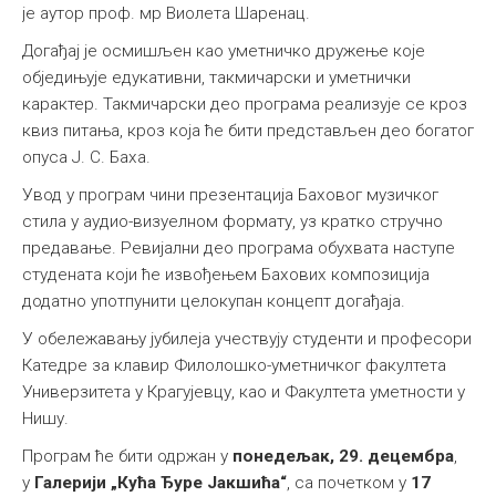
је аутор проф. мр Виолета Шаренац.
Догађај је осмишљен као уметничко дружење које
обједињује едукативни, такмичарски и уметнички
карактер. Такмичарски део програма реализује се кроз
квиз питања, кроз која ће бити представљен део богатог
опуса Ј. С. Баха.
Увод у програм чини презентација Баховог музичког
стила у аудио-визуелном формату, уз кратко стручно
предавање. Ревијални део програма обухвата наступе
студената који ће извођењем Бахових композиција
додатно употпунити целокупан концепт догађаја.
У обележавању јубилеја учествују студенти и професори
Катедре за клавир Филолошко-уметничког факултета
Универзитета у Крагујевцу, као и Факултета уметности у
Нишу.
Програм ће бити одржан у
понедељак, 29. децембра
,
у
Галерији „Кућа Ђуре Јакшића“
, са почетком у
17