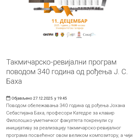
Такмичарско-ревијални програм
поводом 340 година од рођења Ј. С.
Баха
Објављено 27.12.2025. у 19:45
Поводом обележавања 340 година од рођења Јохана
Себастијана Баха, професори Катедре за клавир
Филолошко-уметничког факултета покренули су
иницијативу за реализацију такмичарско-ревијалног
програма посвећеног овом великом композитору, а чији