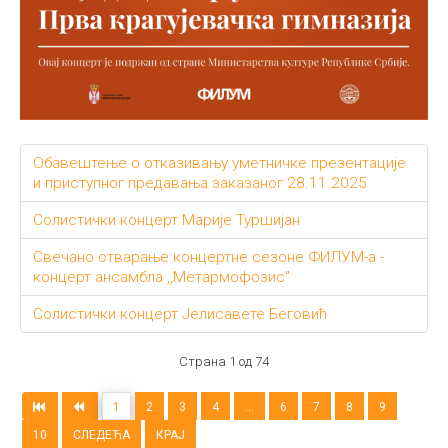
Обавештење о отказивању уметничке презентације
и приступног предавања заказаног 28.11.2025
Солистички концерт Марије Туршијан
Свечано отварање концертне сезоне ФИЛУМ-а -
концерт ансамбла ,,Метармофозис"
Солистички концерт Јелисавете Беговић
Страна 1 од 74
1
2
3
4
...
6
7
8
9
10
СЛЕДЕЋА
КРАЈ