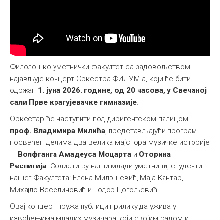
Међународна
Филолошко-уметнички факултет са задовољством
најављује концерт Оркестра ФИЛУМ-а, који ће бити
одржан
1. јуна 2026. године, од 20 часова, у Свечаној
сали Прве крагујевачке гимназије
.
Оркестар ће наступити под диригентском палицом
проф. Владимира Милића
, представљајући програм
посвећен делима два велика мајстора музичке историје
—
Волфганга Амадеуса Моцарта
и
Оторина
Респигија
. Солисти су наши млади уметници, студенти
нашег Факултета: Елена Милошевић, Маја Кантар,
Михајло Веселиновић и Тодор Цогољевић.
Овај концерт пружа публици прилику да ужива у
извођењима младих музичара који својим радом и