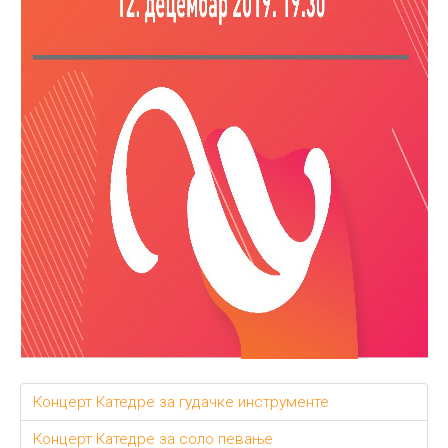
Концерт Катедре за гудачке инструменте
Концерт Катедре за соло певање