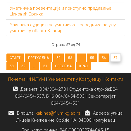
Уметничка презентација и приступно предавање
Џиновић Бранка
Заказана аудиција за уметничког сарадника за ужу
уметничку област Клавир
Страна 57 од 74
СТАРТ
ПРЕТХОДНА
52
53
...
55
56
57
58
59
...
61
СЛЕДЕЋА
КРАЈ
Почетна
|
ФИЛУМ
|
Универзитет у Крагујевцу
|
Контакти
Деканат: 034/304-270 | Студентска служба:Б24
064/6454-537, Б16 064/6454-533 | Секретаријат:
064/6454-531
E-пошта:
kabinet@filum.kg.ac.rs
|
Адреса: улица
Лицеја Кнежевине Србије 1А, 34000 Крагујевац
Број жиро рачуна: 840-0000032744845-15