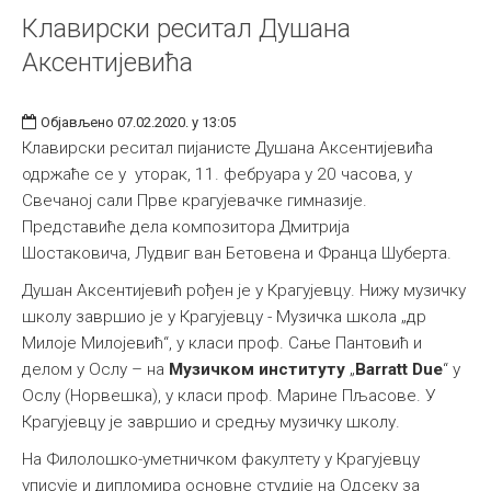
Клавирски реситал Душана
Међународна
Аксентијевића
Објављено 07.02.2020. у 13:05
Клавирски реситал пијанисте Душана Аксентијевића
одржаће се у уторак, 11. фебруара у 20 часова, у
Свечаној сали Прве крагујевачке гимназије.
Представиће дела композитора Дмитрија
Шостаковича, Лудвиг ван Бетовена и Франца Шуберта.
Душан Аксентијевић рођен је у Крагујевцу. Нижу музичку
школу завршио је у Крагујевцу - Музичка школа „др
Милоје Милојевић“, у класи проф. Сање Пантовић и
делом у Ослу – на
Музичко
м
институт
у
„
Barratt Due
“ у
Ослу (Норвешка), у класи проф. Марине Пљасове. У
Крагујевцу је завршио и средњу музичку школу.
На Филолошко-уметничком факултету у Крагујевцу
уписује и дипломира основне студије на Одсеку за