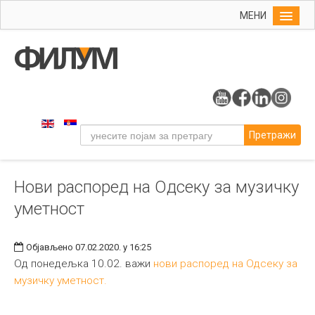
МЕНИ
Почетна
Упис
ФИЛУМ
Студије
Претражи
Наука
Уметност
Нови распоред на Одсеку за музичку
Музичка уметност
уметност
Примењена и ликовна уметност
Галерија
Објављено 07.02.2020. у 16:25
Издаваштво
Од понедељка 10.02. важи
нови распоред на Одсеку за
музичку уметност.
Библиотека
Студенти