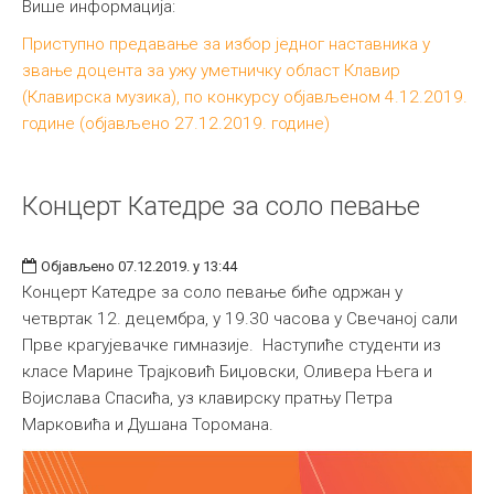
Више информација:
Приступно предавање за избор једног наставника у
звање доцента за ужу уметничку област Клавир
(Клавирска музика), по конкурсу објављеном 4.12.2019.
године (објављено 27.12.2019. године)
Концерт Катедре за соло певање
Објављено 07.12.2019. у 13:44
Концерт Катедре за соло певање биће одржан у
четвртак 12. децембра, у 19.30 часова у Свечаној сали
Прве крагујевачке гимназије. Наступиће студенти из
класе Марине Трајковић Биџовски, Оливера Њега и
Војислава Спасића, уз клавирску пратњу Петра
Марковића и Душана Торомана.