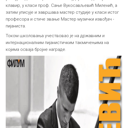
клавир, у класи проф. Сање Вукосављевић Миленић, а
затим уписује и завршава мастер студије у класи истог
професора и стиче звање Мастер музички извођач -
пијаниста.
Током школовања учествовао је на државним и
интернационалним пијанистичким такмичењима на
којима осваја бројне награде.