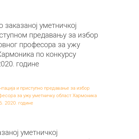
 заказаној уметничкој
иступном предавању за избор
овног професора за ужу
Хармоника по конкурсу
2020. године
нтација и приступно предавање за избор
фесора за ужу уметничку област Хармоника
6. 2020. године
заној уметничкој