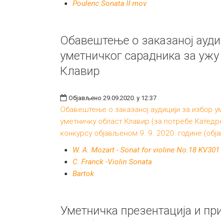
Poulenc Sonata II mov
Обавештење о заказаној ауди
уметничког сарадника за ужу
Клавир
Објављено 29.09.2020. у 12:37
Обавештење о заказаној аудицији за избор у
уметничку област Клавир (за потребе Катедре
конкурсу објављеном 9. 9. 2020. године (обј
W. A. Mozart - Sonat for violine No.18 KV301
C. Franck -Violin Sonata
Bartok
Уметничка презентација и пр