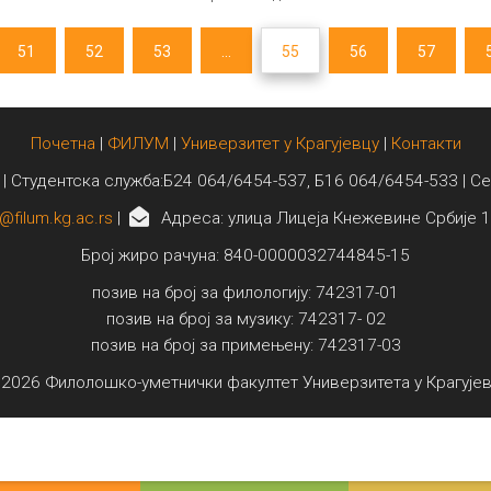
51
52
53
...
55
56
57
Почетна
|
ФИЛУМ
|
Универзитет у Крагујевцу
|
Контакти
 | Студентска служба:Б24 064/6454-537, Б16 064/6454-533 | С
@filum.kg.ac.rs
|
Адреса: улица Лицеја Кнежевине Србије 1
Број жиро рачуна: 840-0000032744845-15
позив на број за филологију: 742317-01
позив на број за музику: 742317- 02
позив на број за примењену: 742317-03
2026 Филолошко-уметнички факултет Универзитета у Крагује