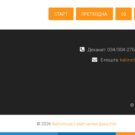
СТАРТ
ПРЕТХОДНА
50
Деканат: 034/304-270
E-пошта:
kabinet
© 
© 2026
Филолошко-уметнички факултет