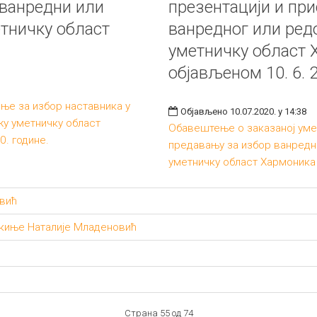
 ванредни или
презентацији и пр
тничку област
ванредног или ред
уметничку област 
објављеном 10. 6. 
ње за избор наставника у
Објављено 10.07.2020. у 14:38
у уметничку област
Обавештење о заказаној уме
. године.
предавању за избор ванредн
уметничку област Хармоника 
вић
ткиње Наталије Младеновић
Страна 55 од 74