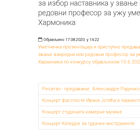
за избор наставника у звање
редовни професор за ужу уме
Хармоника
Објављено 17.08.2020. у 14:22
Уметничка презентација и приступно предава
звање ванредни или редовни професор за уж
Хармоника по конкурсу објављеном 10.6.2020
Реситал - предавање Александре Раденко
Концерт фаготисте Ивана Јотића и пијанис
Концерт студената камерне музике
Концерт Катедре за гудачке инструменте