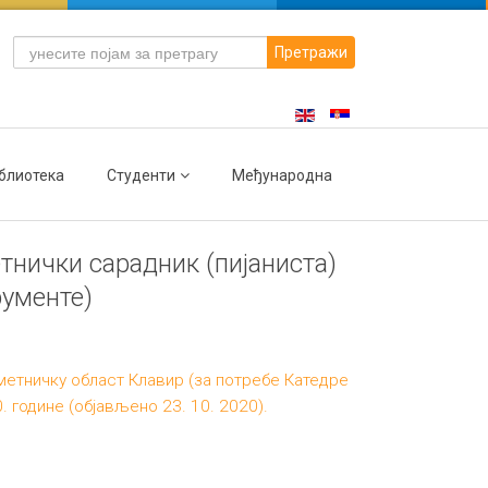
Претражи
блиотека
Студенти
Међународна
тнички сарадник (пијаниста)
рументе)
уметничку област Клавир (за потребе Катедре
. године (објављено 23. 10. 2020).