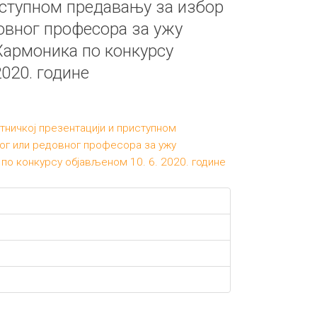
иступном предавању за избор
овног професора за ужу
Хармоника по конкурсу
2020. године
тничкој презентацији и приступном
ог или редовног професора за ужу
по конкурсу објављеном 10. 6. 2020. године