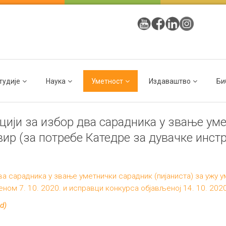
тудије
Наука
Уметност
Издаваштво
Би
цији за избор два сарадника у звање уме
ир (за потребе Катедре за дувачке инст
ва сарадника у звање уметнички сарадник (пијаниста) за ужу 
ном 7. 10. 2020. и исправци конкурса објављеној 14. 10. 2020
ed)