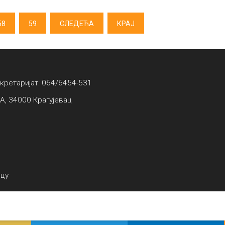
58
59
СЛЕДЕЋА
КРАЈ
екретаријат: 064/6454-531
А, 34000 Крагујевац
вцу