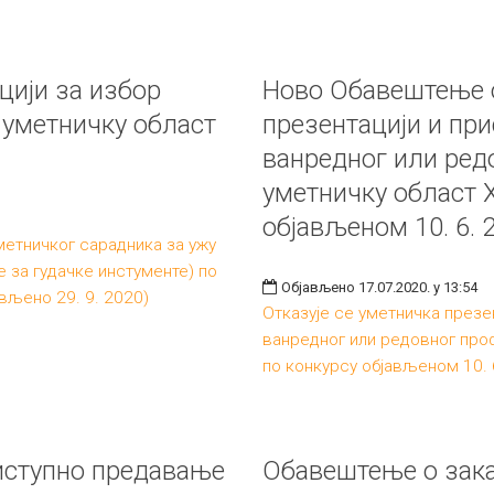
цији за избор
Ново Обавештење о
 уметничку област
презентацији и пр
ванредног или ред
уметничку област 
објављеном 10. 6. 
метничког сарадника за ужу
 за гудачке инстументе) по
Објављено 17.07.2020. у 13:54
ављено 29. 9. 2020)
Отказује се уметничка презе
ванредног или редовног про
по конкурсу објављеном 10. 
иступно предавање
Обавештење о зака