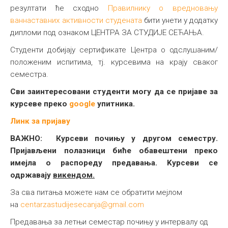
резултати ће сходно
Правилнику о вредновању
ваннаставних активности студената
бити унети у додатку
дипломи под ознаком ЦЕНТРА ЗА СТУДИЈЕ СЕЋАЊА.
Студенти добијају сертификате Центра о одслушаним/
положеним испитима, тј. курсевима на крају сваког
семестра.
Сви заинтересовани студенти могу да се пријаве за
курсеве преко
google
упитника.
Линк за пријаву
ВАЖНО: Курсеви почињу у другом семестру.
Пријављени полазници биће обавештени преко
имејла о распореду предавања.
K
урсеви се
одржавају
викендом.
За сва питања можете нам се обратити мејлом
на
centarzastudijesecanja@gmail.com
Предавања за летњи семестар почињу у интервалу од