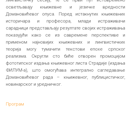
осветљавају књижевне и језичке вредности
Домановићевог опуса. Поред истакнутих књижевних
историчара и професора, млади истраживачи
сарадници представљају резултате својих истраживања
показујући како се из савремене перспективе и
применом најновијих књижевних и лингвистичких
теорија могу тумачити текстови епохе српског
реализма. Округли сто биће отворен промоцијом
фототипског издања књижевног листа Страдије (издања
ФИЛУМ-а), што омогућава интегрално сагледавање
Домановићевог рада – књижевног, публицистичког,
новинарског и уредничког.
Програм