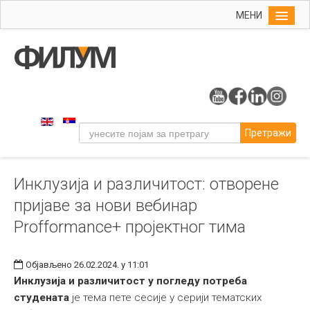
МЕНИ
Почетна
Упис
ФИЛУМ
Студије
Претражи
Наука
Уметност
Инклузија и различитост: отворене
Издаваштво
пријаве за нови вебинар
Библиотека
Profformance+ пројектног тима
Студенти
Међународна
Објављено 26.02.2024. у 11:01
Инклузија и различитост у погледу потреба
студената
је тема пете сесије у серији тематских