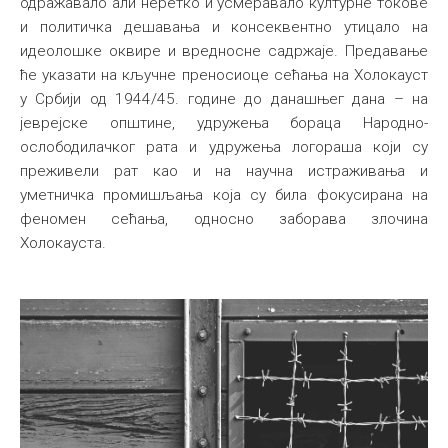
одражавало али неретко и усмеравало културне токове
и политичка дешавања и консеквентно утицало на
идеолошке оквире и вредносне садржаје. Предавање
ће указати на кључне преносиоце сећања на Холокауст
у Србији од 1944/45. године до данашњег дана – на
јеврејске општине, удружења бораца Народно-
ослободилачког рата и удружења логораша који су
преживели рат као и на научна истраживања и
уметничка промишљања која су била фокусирана на
феномен сећања, односно заборава злочина
Холокауста.