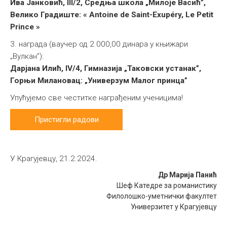
Ива Јанковић, III/2, Средња школа „Милоје Васић”,
Велико Градиште: « Antoine de Saint-Exupéry, Le Petit
Prince »
3. награда (ваучер од 2 000,00 динара у књижари
„Вулкан”):
Дарјана Илић, IV/4, Гимназија „Таковски устанак”,
Горњи Милановац: „Универзум Малог принца”
Упућујемо све честитке награђеним ученицима!
Пристигли радови
У Крагујевцу, 21.2.2024.
Др Марија Панић
Шеф Катедре за романистику
Филолошко-уметнички факултет
Универзитет у Крагујевцу