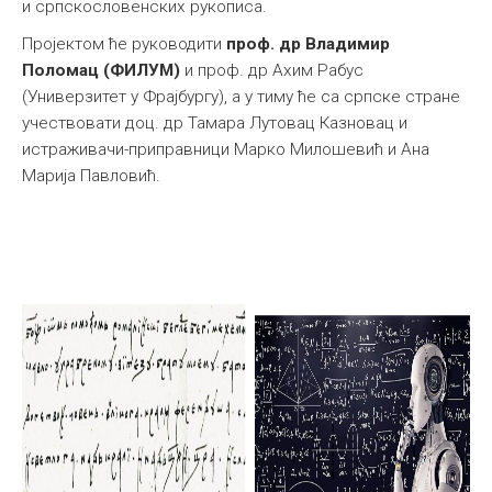
и српскословенских рукописа.
Пројектом ће руководити
проф. др Владимир
Поломац (ФИЛУМ)
и проф. др Ахим Рабус
(Универзитет у Фрајбургу), а у тиму ће са српске стране
учествовати доц. др Тамара Лутовац Казновац и
истраживачи-приправници Марко Милошевић и Ана
Марија Павловић.