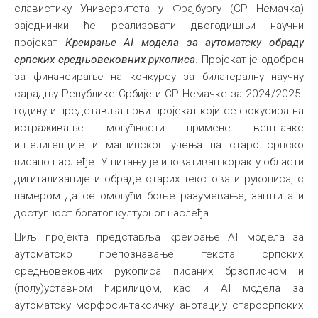
славистику Универзитета у Фрајбургу (СР Немачка)
заједнички ће реализовати двогодишњи научни
пројекат
Креирање AI модела за аутоматску обраду
српских средњовековних рукописа
. Пројекат је одобрен
за финансирање на конкурсу за билатералну научну
сарадњу Републике Србије и СР Немачке за 2024/2025.
годину и представља први пројекат који се фокусира на
истраживање могућности примене вештачке
интелигенције и машинског учења на старо српско
писано наслеђе. У питању је иновативан корак у области
дигитализације и обраде старих текстова и рукописа, с
намером да се омогући боље разумевање, заштита и
доступност богатог културног наслеђа.
Циљ пројекта представља креирање AI модела за
аутоматско препознавање текста српских
средњовековних рукописа писаних брзописном и
(полу)уставном ћирилицом, као и AI модела за
аутоматску морфосинтаксичку анотацију старосрпских