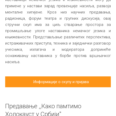
примене у настави зарад превенције насиља, развоја
менталне хигијене. Кроз низ научних предавања,
радионица, форум театра и групних дискусија, овај
стручни скуп има за циљ стварање простора за
промишљање улоге наставника немачког језика и
књижевности. Представљање различитих перспектива,
истраживачких приступа, техника и заједнички разговор
учесника, излагача и модератора допринеће
оснаживању наставника у борби против вршњачког
насиља.
Информације о скупу и пријава
Предавање ,,Како памтимо
Холокауст у Србији"