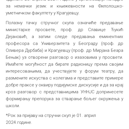
за немачки језик и књижевности на Филолошко-
уметничком факултету у Крагујевцу.
Полазну тачку стручног скупа означиће предавање
министарке просвете, проф. др Славице Ђукић
Дејановић, а затим следе предавања еминентних
професора са Универзитета у Београду (проф. др
Оливера Дурбаба) и Крагујевцу (проф. др Мирјана Беара
Бењак) уз отворени разговор о изазовима у просвети.
Имаћете могућност да бирате радионицу према својим
интересовањима, да учествујете у форум театру, да
размените искуства с колегама и представите примере
добре праксе у оквиру подијумске дискусије и да за крај
кроз разговор с представницима УННЈС допринесете
формирању препорука за стварање бољег окружења у
школи.
*Рок за пријаву на стручни скуп је 01. април
2024.године.