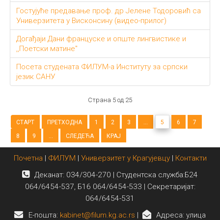
Гостујуће предавање проф. др Јелене Тодоровић са
Универзитета у Висконсину (видео-прилог)
Догађаји Дани француске и опште лингвистике и
,,Поетски матине"
Посета студената ФИЛУМ-а Институту за српски
језик САНУ
Страна 5 од 25
СТАРТ
ПРЕТХОДНА
1
2
3
...
5
6
7
8
9
...
СЛЕДЕЋА
КРАЈ
Почетна
|
ФИЛУМ
|
Универзитет у Крагујевцу
|
Контакти
Деканат: 034/304-270 | Студентска служба:Б24
064/6454-537, Б16 064/6454-533 | Секретаријат:
064/6454-531
E-пошта:
kabinet@filum.kg.ac.rs
|
Адреса: улица