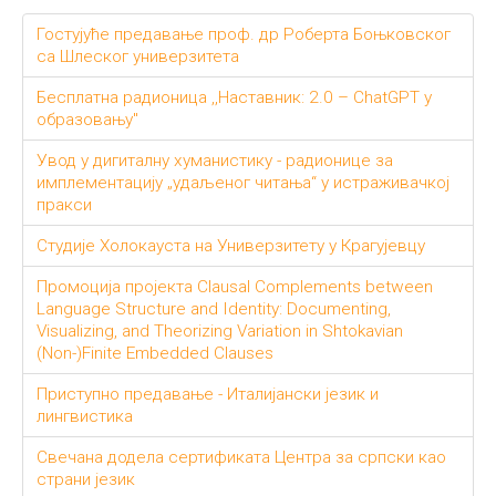
Гостујуће предавање проф. др Роберта Боњковског
са Шлеског универзитета
Бесплатна радионица ,,Наставник: 2.0 – ChatGPT у
образовању"
Увод у дигиталну хуманистику - радионице за
имплементацију „удаљеног читања“ у истраживачкој
пракси
Студије Холокауста на Универзитету у Крагујевцу
Промоција пројекта Clausal Complements between
Language Structure and Identity: Documenting,
Visualizing, and Theorizing Variation in Shtokavian
(Non-)Finite Embedded Clauses
Приступно предавање - Италијански језик и
лингвистика
Свечана додела сертификата Центра за српски као
страни језик