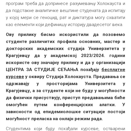
програм треба да допринесе разумевању Холокауста и
да подстакне аналитичке вештине студената да испитају
у којој мери се геноцид, рат и диктатура могу схватити
као елементи који дефинишу историју двадесетог века.
Ову прилику бисмо искористили да позовемо
студенте различитих профила основних, мастер и
докторских академских студија Универзитета у
Крагујевцу да у академској 2023/2024. години
искористе ову значајну прилику и да у организацији
ЦЕНТРА ЗА СТУДИЈЕ СЕЋАЊА похађају
бесплатне
курсеве
у оквиру Студија Холокауста. П
редавања се
одржавају у просторијама Универзитета у
Крагујевцу, а за студенте који не буду у могућности
да физички присуствују, приступ предавањима биће
омогућен путем конференцијских алатки. У
зависности од епидемиолошке ситуације постоји
могућност преласка на онлајн режим рада.
Студентима који буду похађали курсеве, остварени