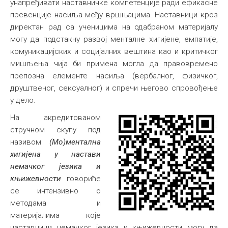
унапређивати наставничке компетенције ради ефикасне
превенције насиља међу вршњацима. Наставници кроз
директан рад са ученицима на одабраном материјалу
могу да подстакну развој менталне хигијене, емпатије,
комуникацијских и социјалних вештина као и критичког
мишљења чија би примена могла да правовремено
препозна елементе насиља (вербалног, физичког,
друштвеног, сексуалног) и спречи његово спровођење
у дело.
На акредитованом
стручном скупу под
називом
(Мо)ментална
хигијена у настави
немачког језика и
књижевности
говориће
се интензивно о
методама и
материјалима које
наставници немачког језика и књижевности могу да