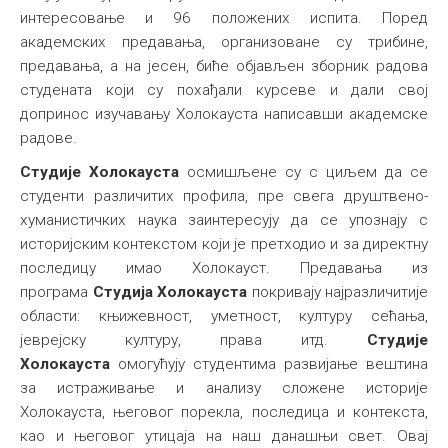
интересовање и 96 положених испита. Поред
академских предавања, организоване су трибине,
предавања, а на јесен, биће објављен зборник радова
студената који су похађали курсеве и дали свој
допринос изучавању Холокауста написавши академске
радове.
Студије Холокауста
осмишљене су с циљем да се
студенти различитих профила, пре свега друштвено-
хуманистичких наука заинтересују да се упознају с
историјским контекстом који је претходио и за директну
последицу имао Холокауст. Предавања из
програма
Студија Холокауста
покривају најразличитије
области: књижевност, уметност, културу сећања,
јеврејску културу, права итд.
Студије
Холокауста
омогућују студентима развијање вештина
за истраживање и анализу сложене историје
Холокауста, његовог порекла, последица и контекста,
као и његовог утицаја на наш данашњи свет. Овај