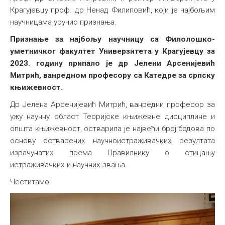
Крагујевцу проф. др Ненад Филиповић, који је најбољим
научницама уручио признања.
Признање за најбољу научницу са Филолошко-
уметничког факултет Универзитета у Крагујевцу за
2023. годину припало је др Јелени Арсенијевић
Митрић, ванредном професору са Катедре за српску
књижевност.
Др Јеленa Арсенијевић Митрић, ванредни професор за
ужу научну област Теоријске књижевне дисциплине и
општа књижевност, остварила је највећи број бодова по
основу остварених научноистраживачких резултата
израчунатих према Правилнику о стицању
истраживачких и научних звања.
Честитамо!