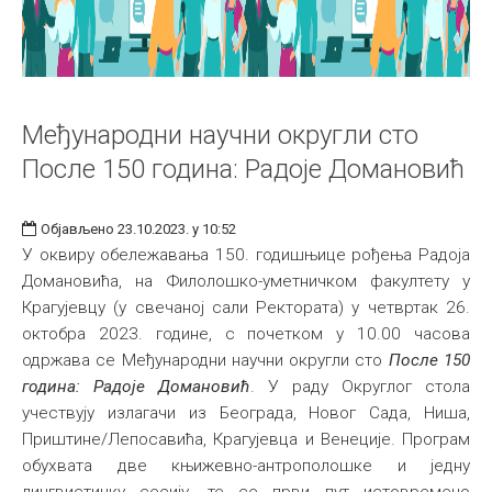
Међународни научни округли сто
После 150 година: Радоје Домановић
Објављено 23.10.2023. у 10:52
У оквиру обележавања 150. годишњице рођења Радоја
Домановића, на Филолошко-уметничком факултету у
Крагујевцу (у свечаној сали Ректората) у четвртак 26.
октобра 2023. године, с почетком у 10.00 часова
одржава се Међународни научни округли сто
После 150
година: Радоје Домановић
. У раду Округлог стола
учествују излагачи из Београда, Новог Сада, Ниша,
Приштине/Лепосавића, Крагујевца и Венеције. Програм
обухвата две књижевно-антрополошке и једну
лингвистичку сесију, те се први пут истовремено