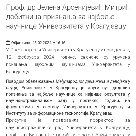
Проф. др Јелена Арсенијевић Митрић
добитница признањa за најбоље
научнице Универзитета у Крагујевцу
Објављено 13.02.2024. у 16:16
У Свечаној сали Универзитета у Крагујевцу у понедељак,
12. фебруара 2024. године, свечано су уручена
признања најбољим научницама Универзитета у
Крагујевцу.
Поводом обележавања
Међународног дана жена и девојака у
науци,
Универзитет у Крагујевцу је други пут доделио
признања за најбоље научнице са највише резултата у
научноистраживачком раду у протеклој години, на
факултетима у саставу Универзитета у Крагујевцу и
Институту за информационе технологије, Крагујевац.
Присутне је поздравила проректор за
научноистраживачки рад Универзитета у Крагујевцу,
проф. др Биљана Петровић, и ректор Универзитета у