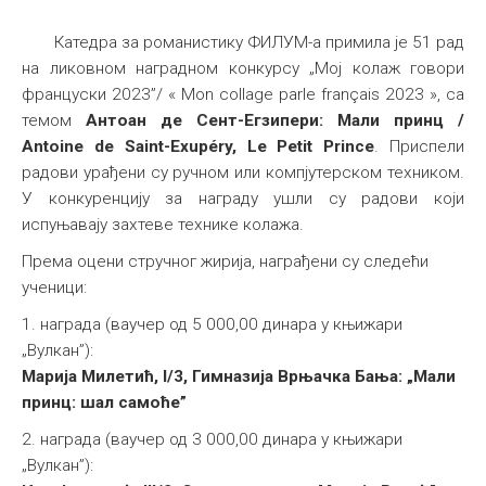
Катедра за романистику ФИЛУМ-а примила је 51 рад
на ликовном наградном конкурсу „Мој колаж говори
француски 2023”/ « Mon collage parle français 2023 », са
темом
Антоан де Сент-Егзипери: Мали принц /
Antoine de Saint-Exupéry, Le Petit Prince
. Приспели
радови урађени су ручном или компјутерском техником.
У конкуренцију за награду ушли су радови који
испуњавају захтеве технике колажа.
Према оцени стручног жирија, награђени су следећи
ученици:
1. награда (ваучер од 5 000,00 динара у књижари
„Вулкан”):
Марија Милетић, I/3, Гимназија Врњачка Бања: „Мали
принц: шал самоће”
2. награда (ваучер од 3 000,00 динара у књижари
„Вулкан”):