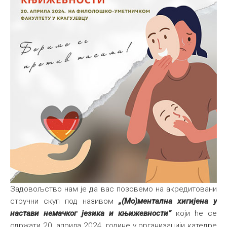
Задовољство нам је да вас позовемо на акредитовани
стручни скуп под називом
„(Мо)ментална хигијена у
настави немачког језика и књижевности”
који ће се
одржати 20. априла 2024. године у организацији катедре