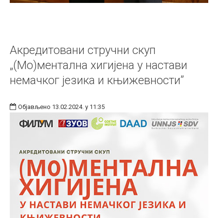
Акредитовани стручни скуп
„(Мо)ментална хигијена у настави
немачког језика и књижевности”
Објављено 13.02.2024. у 11:35