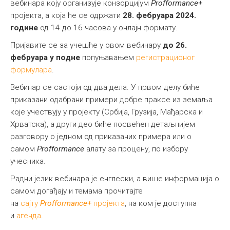
вебинара коју организује конзорцијум
Profformance+
пројекта, а која ће се одржати
28. фебруара 2024.
године
од 14 до 16 часова у онлајн формату.
Пријавите се за учешће у овом вебинару
до 26.
фебруара у подне
попуњавањем
регистрацион
ог
формулара
.
Вебинар се састоји од два дела. У првом делу биће
приказани одабрани примери добре праксе из земаља
које учествују у пројекту (Србија, Грузија, Мађарска и
Хрватска), а други део биће посвећен детаљнијем
разговору о једном од приказаних примера или о
самом
Profformance
алату за процену, по избору
учесника.
Радни језик вебинара је енглески, а више информација о
самом догађају и темама прочитајте
на
сајту
Profformance+
пројекта
, на ком је доступна
и
агенда
.