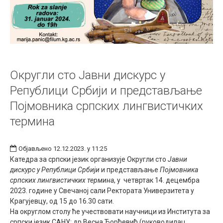
Округли сто Јавни дискурс у
Републици Србији и представљање
Појмовника српских лингвистичких
термина
Објављено 12.12.2023. у 11:25
Катедра за српски језик организује Округли сто
Јавни
дискурс у Републици Србији
и представљање
Појмовника
српских лингвистичких термина
, у четвртак 14. децембра
2023. године у Свечаној сали Ректората Универзитета у
Крагујевцу, од 15 до 16.30 сати.
На округлом столу ће учествовати научници из Института за
српски језик САНУ: др Весна Ђорђевић (руководилац