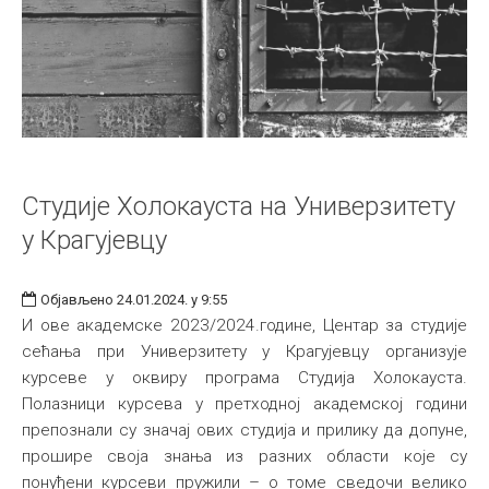
Студије Холокауста на Универзитету
у Крагујевцу
Објављено 24.01.2024. у 9:55
И ове академске 2023/2024.године, Центар за студије
сећања при Универзитету у Крагујевцу организује
курсеве у оквиру програма Студија Холокауста.
Полазници курсева у претходној академској години
препознали су значај ових студија и прилику да допуне,
прошире своја знања из разних области које су
понуђени курсеви пружили – о томе сведочи велико