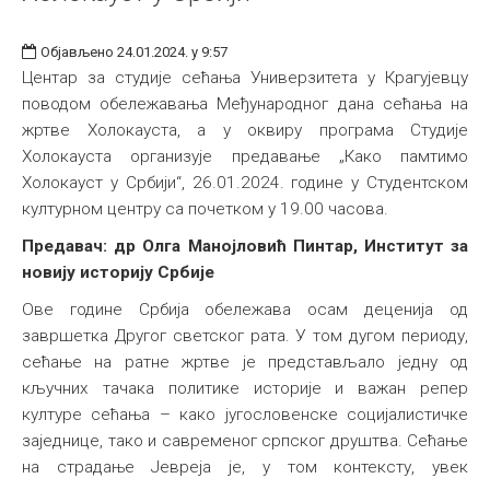
Објављено 24.01.2024. у 9:57
Центар за студије сећања Универзитета у Крагујевцу
поводом обележавања Међународног дана сећања на
жртве Холокауста, а у оквиру програма Студије
Холокауста организује предавање „Како памтимо
Холокауст у Србији“, 26.01.2024. године у Студентском
културном центру са почетком у 19.00 часова.
Предавач: др Олга Манојловић Пинтар, Институт за
новију историју Србије
Ове године Србија обележава осам деценија од
завршетка Другог светског рата. У том дугом периоду,
сећање на ратне жртве је представљало једну од
кључних тачака политике историје и важан репер
културе сећања – како југословенске социјалистичке
заједнице, тако и савременог српског друштва. Сећање
на страдање Јевреја је, у том контексту, увек