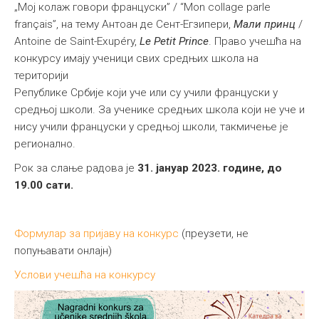
„Mој колаж говори француски” / “Mon collage parle
français”, на тему Антоан де Сент-Егзипери,
Мали принц
/
Antoine de Saint-Exupéry,
Le Petit Prince
. Право учешћа на
конкурсу имају ученици свих средњих школа на
територији
Републике Србије који уче или су учили француски у
средњој школи. За ученике средњих школа који не уче и
нису учили француски у средњој школи, такмичење је
регионално.
Рок за слање радова је
31. јануар 2023. године, до
19.00 сати.
Формулар за пријаву на конкурс
(преузети, не
попуњавати онлајн)
Услови учешћа на конкурсу