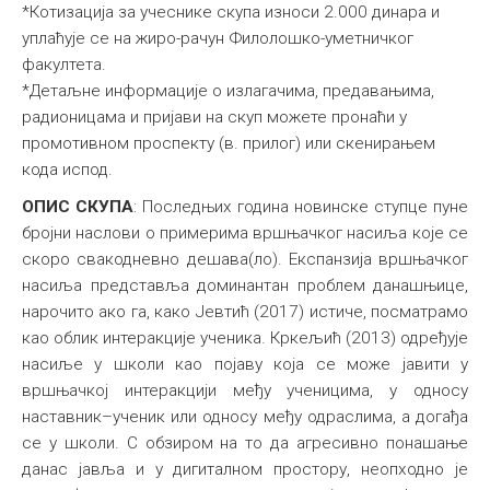
*Котизација за учеснике скупа износи 2.000 динара и
уплаћује се на жиро-рачун Филолошко-уметничког
факултета.
*Детаљне информације о излагачима, предавањима,
радионицама и пријави на скуп можете пронаћи у
промотивном проспекту (в. прилог) или скенирањем
кода испод.
ОПИС СКУПА
: Последњих година новинске ступце пуне
бројни наслови о примерима вршњачког насиља које се
скоро свакодневно дешава(ло). Експанзија вршњачког
насиља представља доминантан проблем данашњице,
нарочито ако га, како Јевтић (2017) истиче, посматрамо
као облик интеракције ученика. Кркељић (2013) одређује
насиље у школи као појаву која се може јавити у
вршњачкој интеракцији међу ученицима, у односу
наставник–ученик или односу међу одраслима, а догађа
се у школи. С обзиром на то да агресивно понашање
данас јавља и у дигиталном простору, неопходно је