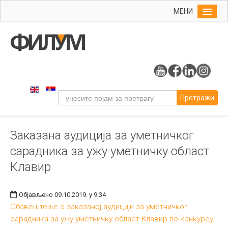
МЕНИ
Почетна
Упис
ФИЛУМ
Студије
Претражи
Наука
Уметност
Заказана аудиција за уметничког
Музичка уметност
сарадника за ужу уметничку област
Примењена и ликовна уметност
Клавир
Галерија
Издаваштво
Објављено 09.10.2019. у 9:34
Обавештење о заказаној аудицији за уметничког
Библиотека
сарадника за ужу уметничку област Клавир по конкурсу
Студенти