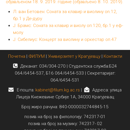
објављеном 18. 9. 2019. године (објављено 8. 10. 2019).
Међународна
Л. ван Бетовен: Соната за клавир и виолину on.12,
бр.1 у Де-дуру
Ј. Брамс: Соната за клавир и виолу оп.120, бр.1 у еф-
молу
Ј. Сибелиус: Концерт за виолину и оркестар оп.47
Почетна
|
ФИЛУМ
|
Универзитет у Крагујевцу
|
Контакти
Деканат: 034/304-270 | Студентска служба:Б24
064/6454-537, Б16 064/6454-533 | Секретаријат:
064/6454-531
E-пошта:
kabinet@filum.kg.ac.rs
|
Адреса: улица
Лицеја Кнежевине Србије 1А, 34000 Крагујевац
Број жиро рачуна: 840-0000032744845-15
позив на број за филологију: 742317-01
позив на број за музику: 742317- 02