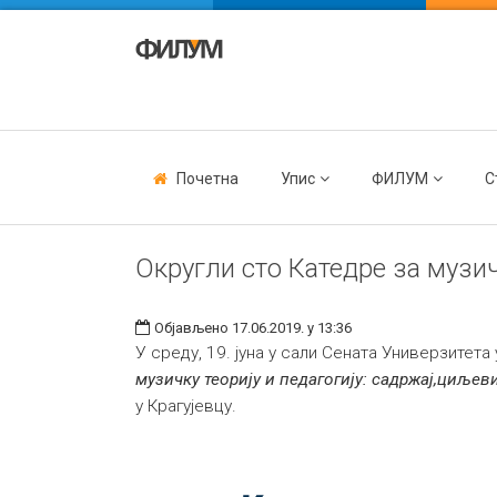
Почетна
Упис
ФИЛУМ
С
Округли сто Катедре за музич
Објављено 17.06.2019. у 13:36
У среду, 19. јуна у сали Сената Универзитета
музичку теорију и педагогију: садржај,циљеви
у Крагујевцу.