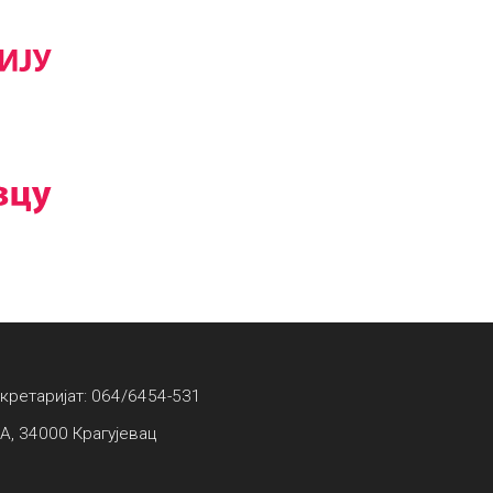
екретаријат: 064/6454-531
А, 34000 Крагујевац