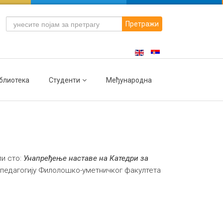
Претражи
блиотека
Студенти
Међународна
ли сто:
Унапређење наставе на Катедри за
и педагогију Филолошко-уметничког факултета