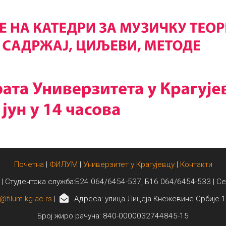
Почетна
|
ФИЛУМ
|
Универзитет у Крагујевцу
|
Контакти
 | Студентска служба:Б24 064/6454-537, Б16 064/6454-533 | С
@filum.kg.ac.rs
|
Адреса: улица Лицеја Кнежевине Србије 1
Број жиро рачуна: 840-0000032744845-15