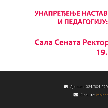
Деканат: 034/304-270
E-пошта:
kabinet