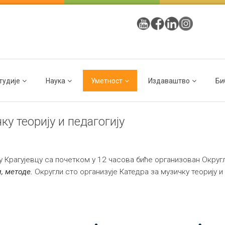
тудије
Наука
Уметност
Издаваштво
Би
ку теорију и педагогију
 у Крагујевцу са почетком у 12 часова биће организован Округ
, методе.
Округли сто организује Катедра за музичку теорију 