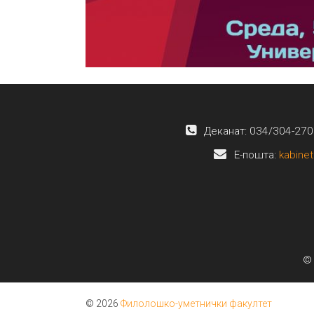
Деканат: 034/304-270
E-пошта:
kabinet
© 
© 2026
Филолошко-уметнички факултет