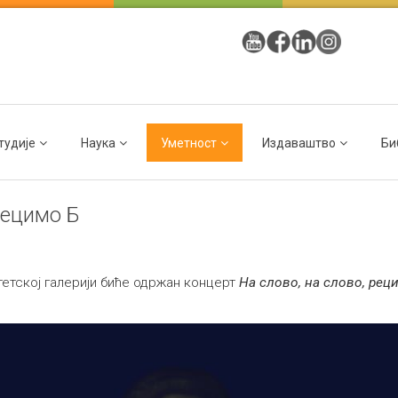
тудије
Наука
Уметност
Издаваштво
Би
рецимо Б
итетској галерији биће одржан концерт
На слово, на слово, рец