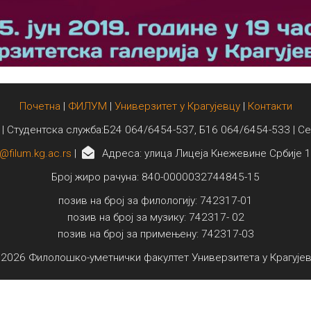
Почетна
|
ФИЛУМ
|
Универзитет у Крагујевцу
|
Контакти
 | Студентска служба:Б24 064/6454-537, Б16 064/6454-533 | С
@filum.kg.ac.rs
|
Адреса: улица Лицеја Кнежевине Србије 1
Број жиро рачуна: 840-0000032744845-15
позив на број за филологију: 742317-01
позив на број за музику: 742317- 02
позив на број за примењену: 742317-03
2026 Филолошко-уметнички факултет Универзитета у Крагује