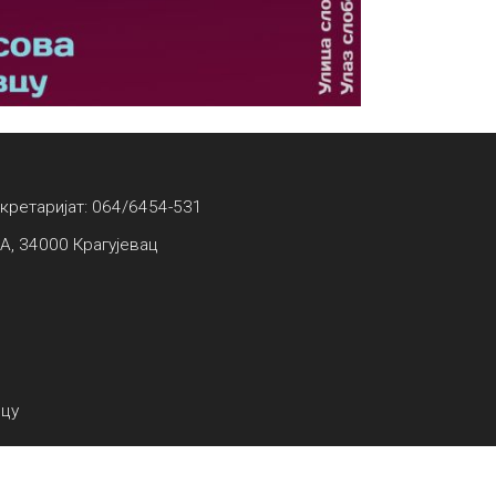
екретаријат: 064/6454-531
А, 34000 Крагујевац
вцу