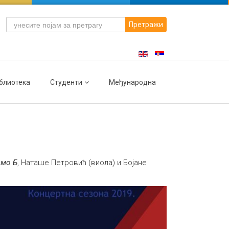
Претражи
блиотека
Студенти
Међународна
имо Б
, Наташе Петровић (виола) и Бојане