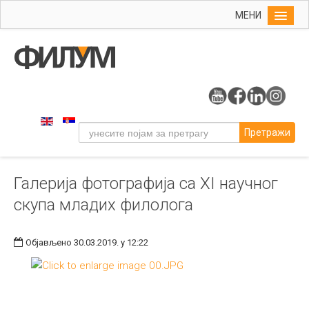
МЕНИ
Почетна
Упис
ФИЛУМ
Студије
Претражи
Наука
Уметност
Галерија фотографија са XI научног
Издаваштво
скупа младих филолога
Библиотека
Студенти
Објављено 30.03.2019. у 12:22
Међународна