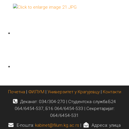
Почетна
|
ФИЛУМ
|
Универзитет у Крагујевцу
|
Контакти
Деканат: 034/304-270 | Студентска служба:Б24
064/6454-537, Б16 064/6454-533 | Секретаријат:
064/6454-531
E-пошта:
kabinet@filum.kg.ac.rs
|
Адреса: улица