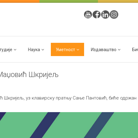
тудије
Наука
Уметност
Издаваштво
Би
 Маџовић Шкријељ
Шкријељ, уз клавирску пратњу Сање Пантовић, биће одржан 16