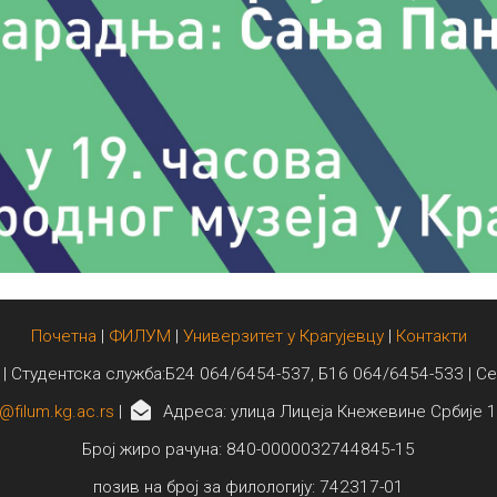
Почетна
|
ФИЛУМ
|
Универзитет у Крагујевцу
|
Контакти
 | Студентска служба:Б24 064/6454-537, Б16 064/6454-533 | С
@filum.kg.ac.rs
|
Адреса: улица Лицеја Кнежевине Србије 1
Број жиро рачуна: 840-0000032744845-15
позив на број за филологију: 742317-01