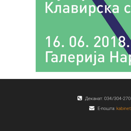
Деканат: 034/304-270
E-пошта:
kabinet