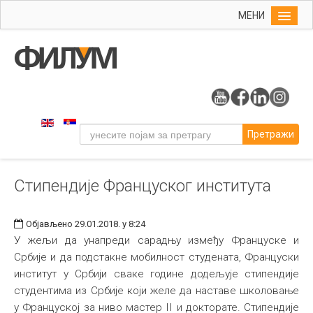
МЕНИ
Почетна
Упис
ФИЛУМ
Студије
Претражи
Наука
Уметност
Стипендије Француског института
Издаваштво
Библиотека
Објављено 29.01.2018. у 8:24
Студенти
У жељи да унапреди сарадњу између Француске и
Србије и да подстакне мобилност студената, Француски
Међународна
институт у Србији сваке године додељује стипендије
студентима из Србије који желе да наставе школовање
у Француској за ниво мастер II и докторате. Стипендије