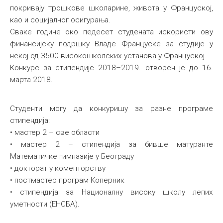
покривају трошкове школарине, живота у Француској,
као и социјалног осигурања.
Сваке године око педесет студената искористи ову
финансијску подршку Владе Француске за студије у
некој од 3500 високошколских установа у Француској.
Конкурс за стипендије 2018–2019. отворен је до 16.
марта 2018.
Студенти могу да конкуришу за разне програме
стипендија:
• мастер 2 – све области
• мастер 2 – стипендија за бивше матуранте
Математичке гимназије у Београду
• докторат у коменторству
• постмастер програм Коперник
• стипендија за Националну високу школу лепих
уметности (ЕНСБА).