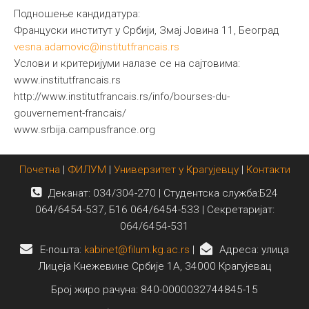
Подношење кандидатура:
Француски институт у Србији, Змај Јовина 11, Београд
vesna.adamovic@institutfrancais.rs
Услови и критеријуми налазе се на сајтовима:
www.institutfrancais.rs
http://www.institutfrancais.rs/info/bourses-du-
gouvernement-francais/
www.srbija.campusfrance.org
Почетна
|
ФИЛУМ
|
Универзитет у Крагујевцу
|
Контакти
Деканат: 034/304-270 | Студентска служба:Б24
064/6454-537, Б16 064/6454-533 | Секретаријат:
064/6454-531
E-пошта:
kabinet@filum.kg.ac.rs
|
Адреса: улица
Лицеја Кнежевине Србије 1А, 34000 Крагујевац
Број жиро рачуна: 840-0000032744845-15