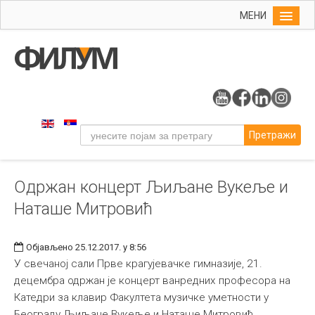
МЕНИ
Почетна
Упис
ФИЛУМ
Студије
Претражи
Наука
Уметност
Одржан концерт Љиљане Вукеље и
Музичка уметност
Наташе Митровић
Примењена и ликовна уметност
Галерија
Објављено 25.12.2017. у 8:56
Издаваштво
У свечаној сали Прве крагујевачке гимназије, 21.
децембра одржан је концерт ванредних професора на
Библиотека
Катедри за клавир Факултета музичке уметности у
Студенти
Београду Љиљане Вукеље и Наташе Митровић.