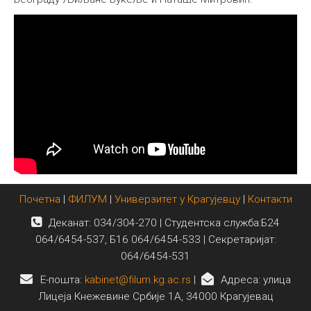
Међународна
Почетна
|
ФИЛУМ
|
Универзитет у Крагујевцу
|
Контакти
Деканат: 034/304-270 | Студентска служба:Б24
064/6454-537, Б16 064/6454-533 | Секретаријат:
064/6454-531
E-пошта:
kabinet@filum.kg.ac.rs
|
Адреса: улица
Лицеја Кнежевине Србије 1А, 34000 Крагујевац