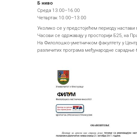
Б ниво
Среда 13.00–16.00
Четвртак 10.00–13.00
Уколико се у предстојећем периоду настави 
Часови се одржавају у просторији Б25, на Пр
На Филолошко-уметничком факултету у Центру
различитих програма међународне сарадње бо