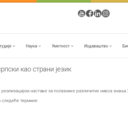
тудије
Наука
Уметност
Издаваштво
Би
српски као страни језик
 реализацијом наставе за полазнике различитих нивоа знања 2
 следеће термине: