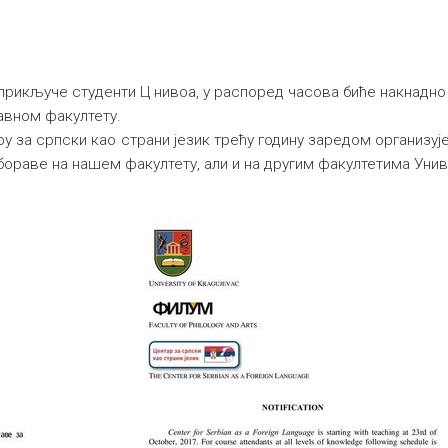
прикључе студенти Ц нивоа, у распоред часова биће накнадно 
авном факултету.
 за српски као страни језик трећу годину заредом организује 
раве на нашем факултету, али и на другим факултетима Униве