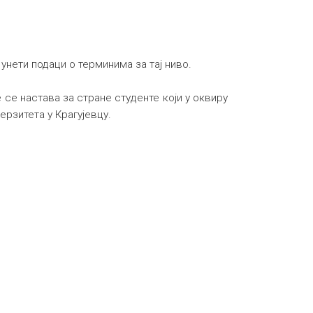
унети подаци о терминима за тај ниво.
се настава за стране студенте који у оквиру
рзитета у Крагујевцу.