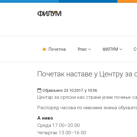
Почетна
Упис
ФИЛУМ
С
Почетак наставе у Центру за 
Објављено 23.10.2017. у 10:36
Центар за српски као страни језик почиње са
Распоред часова по нивоима знања обухвата
А ниво
Среда 17.00–20.00
Четвртак 13.00–16.00