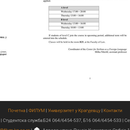
Почетна
|
ФИЛУМ
|
Универзитет у Крагујевцу
|
Контакти
 | Студентска служба:Б24 064/6454-537, Б16 064/6454-533 | С