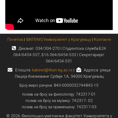
Почетна
|
ФИЛУМ
|
Универзитет у Крагујевцу
|
Контакти
Деканат: 034/304-270 | Студентска служба:Б24
064/6454-537, Б16 064/6454-533 | Секретаријат:
064/6454-531
E-пошта:
kabinet@filum.kg.ac.rs
|
Адреса: улица
Лицеја Кнежевине Србије 1А, 34000 Крагујевац
Број жиро рачуна: 840-0000032744845-15
позив на број за филологију: 742317-01
позив на број за музику: 742317- 02
позив на број за примењену: 742317-03
© 2026 Филолошко-уметнички факултет Универзитета у