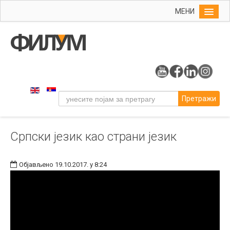
МЕНИ
Почетна
Упис
ФИЛУМ
Студије
Претражи
Наука
Уметност
Српски језик као страни језик
Издаваштво
Библиотека
Објављено 19.10.2017. у 8:24
Студенти
Међународна