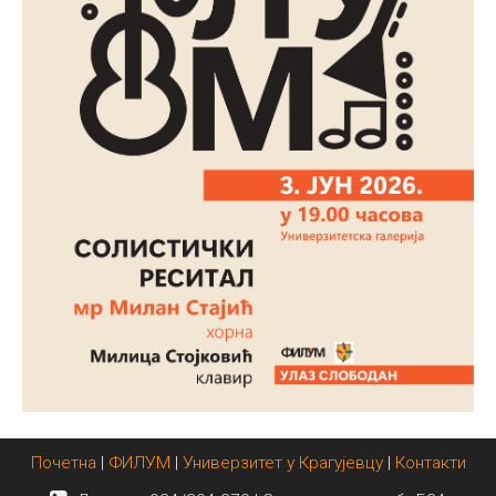
Почетна
|
ФИЛУМ
|
Универзитет у Крагујевцу
|
Контакти