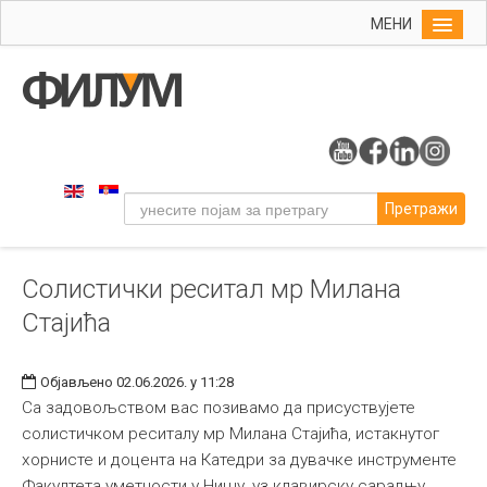
МЕНИ
Почетна
Упис
ФИЛУМ
Студије
Претражи
Наука
Уметност
Солистички реситал мр Милана
Издаваштво
Стајића
Библиотека
Студенти
Објављено 02.06.2026. у 11:28
Међународна
Са задовољством вас позивамо да присуствујете
солистичком реситалу мр Милана Стајића, истакнутог
хорнисте и доцента на Катедри за дувачке инструменте
Факултета уметности у Нишу, уз клавирску сарадњу