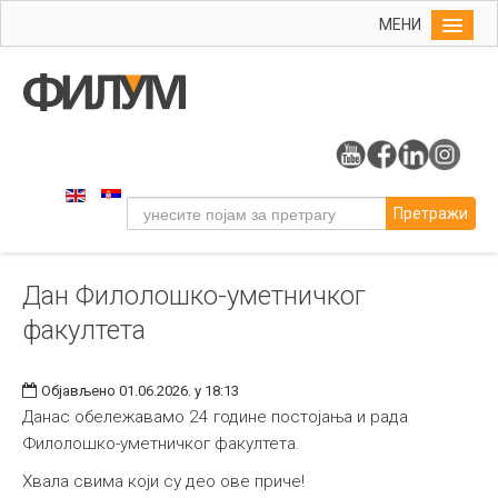
МЕНИ
Почетна
Упис
ФИЛУМ
Студије
Претражи
Наука
Уметност
Дан Филолошко-уметничког
Издаваштво
факултета
Библиотека
Студенти
Објављено 01.06.2026. у 18:13
Међународна
Данас обележавамо 24 године постојања и рада
Филолошко-уметничког факултета.
Хвала свима који су део ове приче!