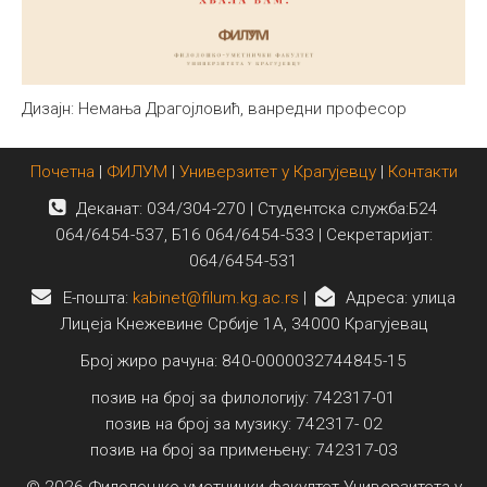
Дизајн: Немања Драгојловић, ванредни професор
Почетна
|
ФИЛУМ
|
Универзитет у Крагујевцу
|
Контакти
Деканат: 034/304-270 | Студентска служба:Б24
064/6454-537, Б16 064/6454-533 | Секретаријат:
064/6454-531
E-пошта:
kabinet@filum.kg.ac.rs
|
Адреса: улица
Лицеја Кнежевине Србије 1А, 34000 Крагујевац
Број жиро рачуна: 840-0000032744845-15
позив на број за филологију: 742317-01
позив на број за музику: 742317- 02
позив на број за примењену: 742317-03
© 2026 Филолошко-уметнички факултет Универзитета у