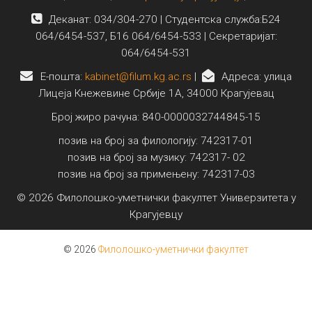
Деканат: 034/304-270 | Студентска служба:Б24
064/6454-537, Б16 064/6454-533 | Секретаријат:
064/6454-531
E-пошта:
kabinet@filum.kg.ac.rs
|
Адреса: улица
Лицеја Кнежевине Србије 1А, 34000 Крагујевац
Број жиро рачуна: 840-0000032744845-15
позив на број за филологију: 742317-01
позив на број за музику: 742317- 02
позив на број за примењену: 742317-03
© 2026 Филолошко-уметнички факултет Универзитета у
Крагујевцу
© 2026
Филолошко-уметнички факултет