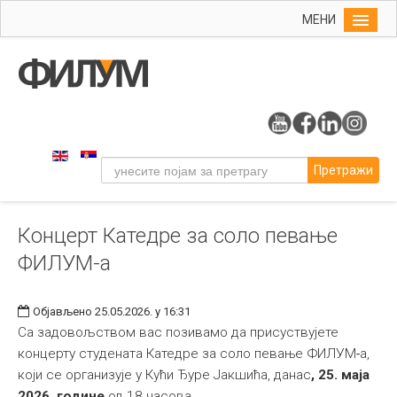
МЕНИ
Почетна
Упис
ФИЛУМ
Студије
Претражи
Наука
Уметност
Концерт Катедре за соло певање
Издаваштво
ФИЛУМ-а
Библиотека
Студенти
Објављено 25.05.2026. у 16:31
Међународна
Са задовољством вас позивамо да присуствујете
концерту студената Катедре за соло певање
ФИЛУМ
-
а,
који се организује у Кући Ђуре Јакшића, данас
, 25. маја
2026. године
од 18 часова.