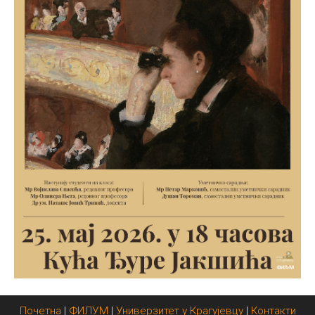
Почетна
|
ФИЛУМ
|
Универзитет у Крагујевцу
|
Контакти