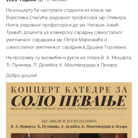
На концерту ће наступати студенти из класа: мр
Војислава Спасића, редовног професора, мр Оливера
Њега, редовног професора и др ум. Наташе Јовић
Тривић, доцента, уз клавирску сарадњу самосталног
уметничког сарадника мр Петра Марковића и
самосталног уметничког сарадника Душана Торомана.
На програму су ансамбли и дуети из опера В. А. Моцарта,
Ђ. Пучинија, Л. Делибеа, К. Монтевердија и Лехара.
Добро дошли!