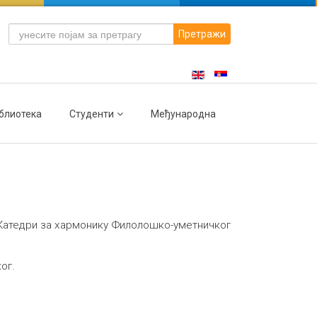
Претражи
блиотека
Студенти
Међународна
Катедри за хармонику Филолошко-уметничког
ог.