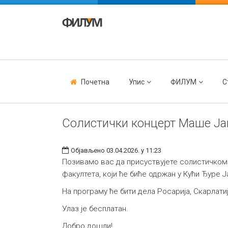
Почетна
Упис
ФИЛУМ
С
Солистички концерт Маше Ја
Објављено 03.04.2026. у 11:23
Позивамо вас да присуствујете солистичко
факултета, који ће биће одржан у Кући Ђуре 
На програму ће бити дела Росарија, Скарлат
Улаз је бесплатан.
Добро дошли!