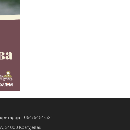
екретаријат: 064/6454-531
А, 34000 Крагујевац