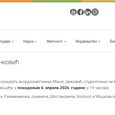
тудије
Наука
Уметност
Издаваштво
Би
нковић
м концерту акордеонисткиње Маше Јанковић, студенткиње на 
Јакшића, у
понедељак 6. априла 2026. године
, у 19 часова.
ија, Рахмањинова, Јокинена, Шостаковича, Холског и Мошковск