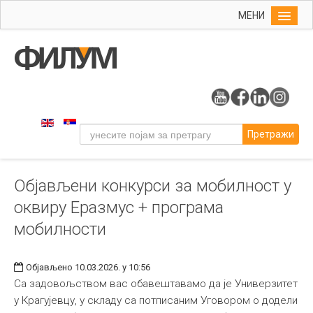
МЕНИ
Почетна
Упис
ФИЛУМ
Студије
Претражи
Наука
Уметност
Објављени конкурси за мобилност у
Издаваштво
оквиру Еразмус + програма
Библиотека
мобилности
Студенти
Међународна
Објављено 10.03.2026. у 10:56
Са задовољством вас обавештавамо да је Универзитет
у Крагујевцу, у складу са потписаним Уговором о додели