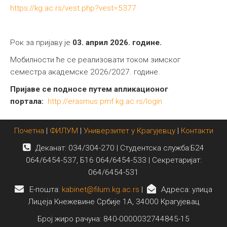
https://kg.ac.rs/vest.php?vest=5377
Рок за пријаву је
03. април 2026. године.
Мобилности ће се реализовати током зимског
семестра академске 2026/2027. године.
Пријаве се подносе путем апликационог
портала:
http://erasmus.pmf.kg.ac.rs/login
Почетна
|
ФИЛУМ
|
Универзитет у Крагујевцу
|
Контакти
Деканат: 034/304-270 | Студентска служба:Б24
064/6454-537, Б16 064/6454-533 | Секретаријат:
064/6454-531
E-пошта:
kabinet@filum.kg.ac.rs
|
Адреса: улица
Лицеја Кнежевине Србије 1А, 34000 Крагујевац
Број жиро рачуна: 840-0000032744845-15