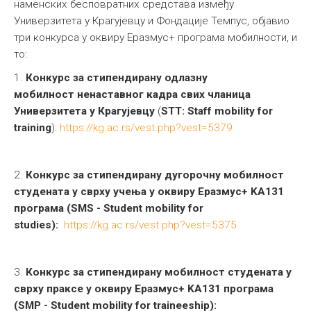
наменских бесповратних средстава између
Универзитета у Крагујевцу и Фондације Темпус, објавио
три конкурса у оквиру Еразмус+ програма мобилности, и
то:
1.
Конкурс за стипендирану одлазну
мобилност
не
наставног кадра свих чланица
Универзитета у Крагујевцу
(
ST
Т:
Staff mobility for
training
):
https://kg.ac.rs/vest.php?vest=5379
2.
Конкурс за стипендирану дугорочну мобилност
студената у сврху учења у оквиру Еразмус+ KA131
програма (SMS - Student mobility for
studies):
https://kg.ac.rs/vest.php?vest=5375
3.
Конкурс за стипендирану мобилност студената у
сврху праксе у оквиру Еразмус+ KA131 програма
(SMP - Student mobility for traineeship):