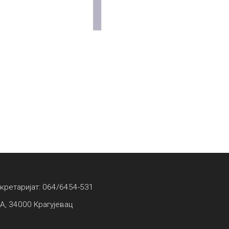
екретаријат: 064/6454-531
А, 34000 Крагујевац