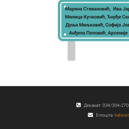
Деканат: 034/304-270
E-пошта:
kabinet