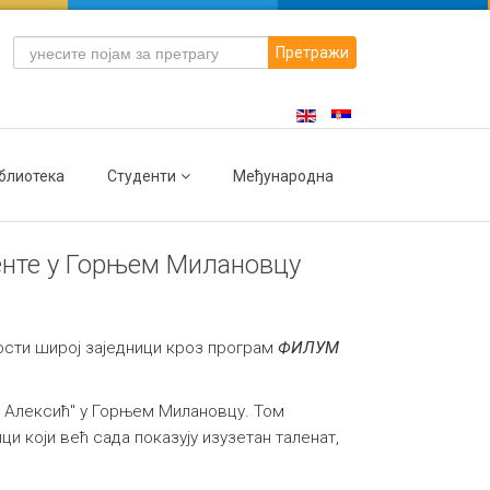
Претражи
блиотека
Студенти
Међународна
енте у Горњем Милановцу
ости широј заједници кроз програм
ФИЛУМ
а Алексић" у Горњем Милановцу. Том
и који већ сада показују изузетан таленат,