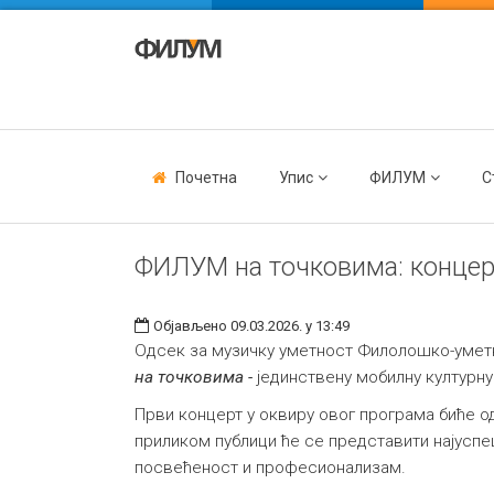
Почетна
Упис
ФИЛУМ
С
ФИЛУМ на точковима: концерт
Објављено 09.03.2026. у 13:49
Одсек за музичку уметност Филолошко-уметн
на точковима -
јединствену мобилну културну
Први концерт у оквиру овог програма биће 
приликом публици ће се представити најуспеш
посвећеност и професионализам.