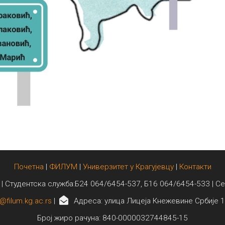
Почетна
|
ФИЛУМ
|
Универзитет у Крагујевцу
|
Контакти
 | Студентска служба:Б24 064/6454-537, Б16 064/6454-533 | С
@filum.kg.ac.rs
|
Адреса: улица Лицеја Кнежевине Србије 1
Број жиро рачуна: 840-0000032744845-15