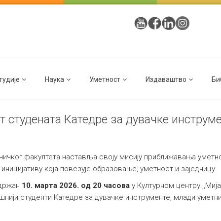
тудије
Наука
Уметност
Издаваштво
Би
 студената Катедре за дувачке инструм
ичког факултета наставља своју мисију приближавања уметн
 иницијативу која повезује образовање, уметност и заједницу.
одржан
10. марта 2026. од 20 часова
у Културном центру ,,Миј
нији студенти Катедре за дувачке инструменте, млади уметниц