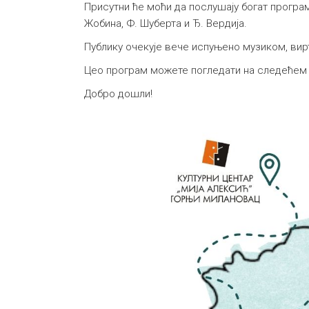
Присутни ће моћи да послушају богат програм 
Жобина, Ф. Шуберта и Ђ. Вердија.
Публику очекује вече испуњено музиком, вир
Цео програм можете погледати на следеће
Добро дошли!