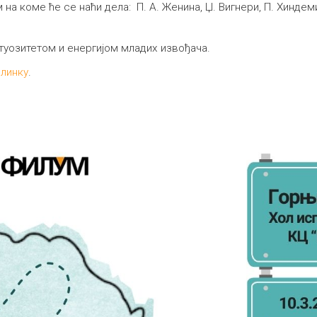
на коме ће се наћи дела: П. А. Женина, Џ. Вигнери, П. Хиндемит
туозитетом и енергијом младих извођача.
м
линку
.