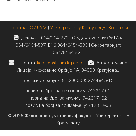
Почетна
|
ФИЛУМ
|
Универзитет у Крагујевцу
|
Контакти
Деканат: 034/304-270 | Студентска служба:Б24
064/6454-537, Б16 064/6454-533 | Секретаријат:
064/6454-531
E-пошта:
kabinet@filum.kg.ac.rs
|
Адреса: улица
Лицеја Кнежевине Србије 1А, 34000 Крагујевац
Број жиро рачуна: 840-0000032744845-15
позив на број за филологију: 742317-01
позив на број за музику: 742317- 02
позив на број за примењену: 742317-03
© 2026 Филолошко-уметнички факултет Универзитета у
Крагујевцу