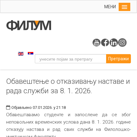
МЕНИ
Почетна
Упис
ФИЛУМ
Студије
Претражи
Наука
Уметност
Обавештење o отказивању наставе и
Издаваштво
рада служби за 8. 1. 2026.
Библиотека
Студенти
Објављено 07.01.2026. у 21:18
Међународна
Обавештавамо студенте и запослене да се због
неповољних временских услова дана 8. 1. 2026. године
отказују настава и рад свих служби на Филолошко-
уметничком факултету.