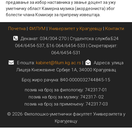
предавање за избор наставника у звање доцент за ужу
Међународна
уметничку област Камерна музика (акордеониста) због
болести члана Комисије за припрему извештаја.
Почетна
|
ФИЛУМ
|
Универзитет у Крагујевцу
|
Контакти
Деканат: 034/304-270 | Студентска служба:Б24
064/6454-537, Б16 064/6454-533 | Секретаријат:
064/6454-531
E-пошта:
kabinet@filum.kg.ac.rs
|
Адреса: улица
Лицеја Кнежевине Србије 1А, 34000 Крагујевац
Број жиро рачуна: 840-0000032744845-15
позив на број за филологију: 742317-01
позив на број за музику: 742317- 02
позив на број за примењену: 742317-03
© 2026 Филолошко-уметнички факултет Универзитета у
Крагујевцу