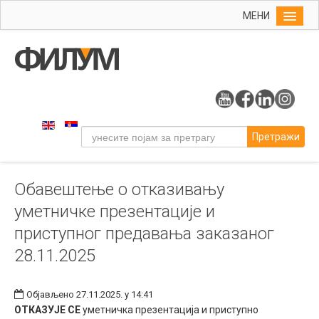
МЕНИ
Почетна
Упис
ФИЛУМ
Студије
Претражи
Наука
Уметност
Обавештење о отказивању
Музичка уметност
уметничке презентације и
Примењена и ликовна уметност
приступног предавања заказаног
Галерија
28.11.2025
Издаваштво
Библиотека
Објављено 27.11.2025. у 14:41
ОТКАЗУЈЕ СЕ
уметничка презентација и приступно
Студенти