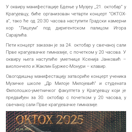
У оквиру манифестације Бдење у Музјеу ,,21. октобар” у
Крагујевцу, биће организован четврти концерт “ОКТОХ-
а”, тако ће од 20:30 часова наступити Градски камерни
хор “Лицеум” под диригентском палицом Игора
Сарајлића.
Пети концерт заказан је за 24. октобар у свечаној сали
Прве крагујевачке гимназије, с почетком у 20 часова. У
оквиру њега наступиће уметнице Ксенија Јанковић –
виолончело и Жаклин Буржес-Монури – клавир.
Овогодишњу манифестацију затвориће концерт ученика
Музичке школе ,,Др Милоје Милојевић” и студената
Филолошко-уметничког факултета у Крагујевцу који је
предвиђен за 30. октобар с почетком у 20 часова, у
свечаној сали Прве крагујевачке гимназије.