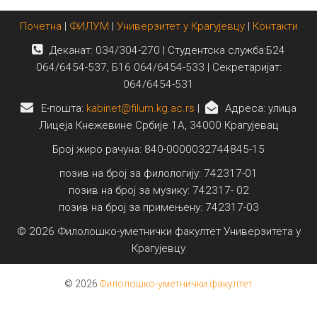
Почетна
|
ФИЛУМ
|
Универзитет у Крагујевцу
|
Контакти
Деканат: 034/304-270 | Студентска служба:Б24
064/6454-537, Б16 064/6454-533 | Секретаријат:
064/6454-531
E-пошта:
kabinet@filum.kg.ac.rs
|
Адреса: улица
Лицеја Кнежевине Србије 1А, 34000 Крагујевац
Број жиро рачуна: 840-0000032744845-15
позив на број за филологију: 742317-01
позив на број за музику: 742317- 02
позив на број за примењену: 742317-03
© 2026 Филолошко-уметнички факултет Универзитета у
Крагујевцу
© 2026
Филолошко-уметнички факултет