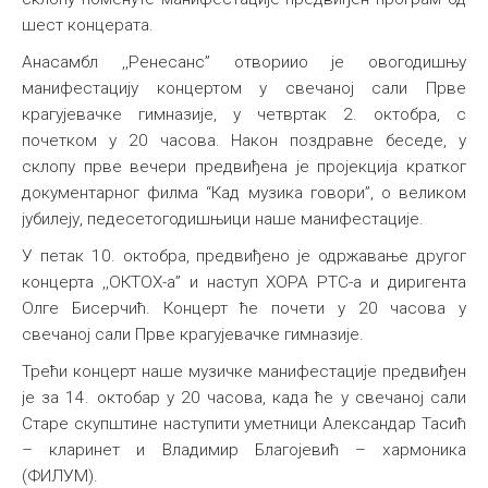
шест концерата.
Анасамбл ,,Ренесанс” отвориио је овогодишњу
манифестацију концертом у свечаној сали Прве
крагујевачке гимназије, у четвртак 2. октобра, с
почетком у 20 часова. Након поздравне беседе, у
склопу прве вечери предвиђена је пројекција кратког
документарног филма “Кад музика говори”, о великом
јубилеју, педесетогодишњици наше манифестације.
У петак 10. октобра, предвиђено је одржавање другог
концерта ,,ОКТОХ-а” и наступ ХОРА РТС-а и диригента
Олге Бисерчић. Концерт ће почети у 20 часова у
свечаној сали Прве крагујевачке гимназије.
Трећи концерт наше музичке манифестације предвиђен
је за 14. октобар у 20 часова, када ће у свечаној сали
Старе скупштине наступити уметници Александар Тасић
– кларинет и Владимир Благојевић – хармоника
(ФИЛУМ).