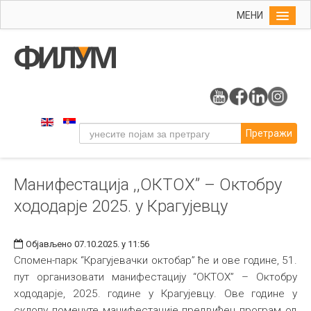
МЕНИ
Почетна
Упис
ФИЛУМ
Студије
Претражи
Наука
Уметност
Манифестација ,,ОКТОХ” – Октобру
Издаваштво
хододарје 2025. у Крагујевцу
Библиотека
Студенти
Објављено 07.10.2025. у 11:56
Међународна
Спомен-парк “Крагујевачки октобар” ће и ове године, 51.
пут организовати манифестацију “ОКТОХ” – Октобру
хододарје, 2025. године у Крагујевцу. Ове године у
склопу поменуте манифестације предвиђен програм од