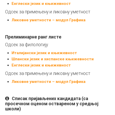
Енглески језик и књижевност
Одсек за примењену и ликовну уметност
Ликовне уметности – модул Графика
Прелиминарнe ранг листe
Одсек за филологију
Италијански језик и књижевност
Шпански језик и хиспанске књижевности
Енглески језик и књижевност
Одсек за примењену и ликовну уметност
Ликовне уметности – модул Графика
Списак пријављених кандидата (са
просечном оценом оствареном у средњој
школи)