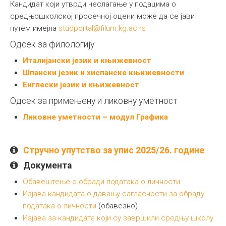
Кандидат који утврди неслагање у подацима о
средњошколској просечној оцени може да се јави
путем имејла
studportal@filum.kg.ac.rs
Одсек за филологију
Италијански језик и књижевност
Шпански језик и хиспанске књижевности
Енглески језик и књижевност
Одсек за примењену и ликовну уметност
Ликовне уметности – модул Графика
Стручно упутство за упис 2025/26. године
Документа
Обавештење о обради података о личности
Изјава кандидата о давању сагласности за обраду
података о личности
(обавезно)
Изјава за кандидате који су завршили средњу школу