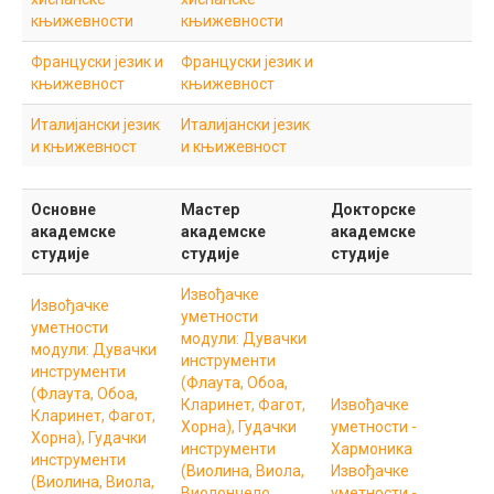
књижевности
књижевности
Француски језик и
Француски језик и
књижевност
књижевност
Италијански језик
Италијански језик
и књижевност
и књижевност
Основне
Мастер
Докторске
академске
академске
академске
студије
студије
студије
Извођачке
Извођачке
уметности
уметности
модули:
Дувачки
модули:
Дувачки
инструменти
инструменти
(Флаута, Обоа,
(Флаута, Обоа,
Кларинет, Фагот,
Извођачке
Кларинет, Фагот,
Хорна), Гудачки
уметности -
Хорна), Гудачки
инструменти
Хармоника
инструменти
(Виолина, Виола,
Извођачке
(Виолина, Виола,
Виолончело,
уметности -