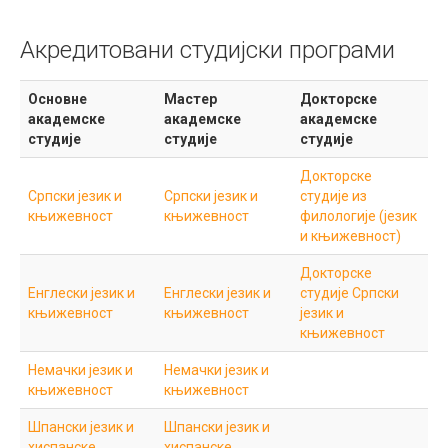
Акредитовани студијски програми
Основне
Мастер
Докторске
академске
академске
академске
студије
студије
студије
Докторске
Српски језик и
Српски језик и
студије из
књижевност
књижевност
филологије (језик
и књижевност)
Докторске
Енглески језик и
Енглески језик и
студије Српски
књижевност
књижевност
језик и
књижевност
Немачки језик и
Немачки језик и
књижевност
књижевност
Шпански језик и
Шпански језик и
хиспанске
хиспанске