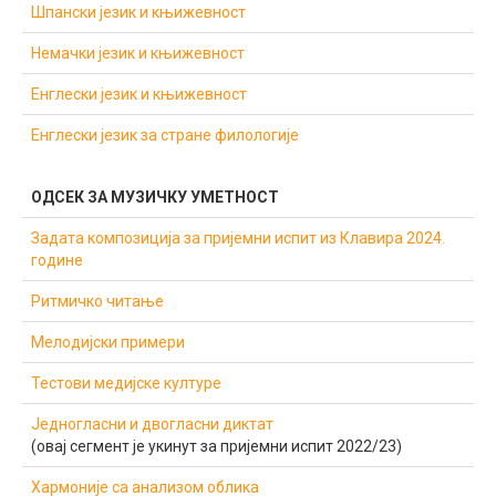
Шпански језик и књижевност
Немачки језик и књижевност
Енглески језик и књижевност
Енглески језик за стране филологије
ОДСЕК ЗА МУЗИЧКУ УМЕТНОСТ
Задата композиција за пријемни испит из Клавира 2024.
године
Ритмичко читање
Мелодијски примери
Тестови медијске културе
Једногласни и двогласни диктат
(овај сегмент је укинут за пријемни испит 2022/23)
Хармоније са анализом облика