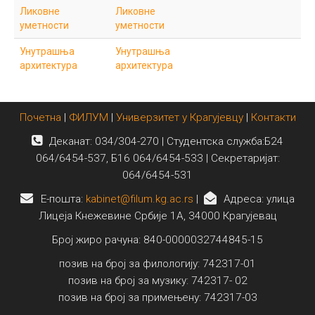
Ликовне
Ликовне
уметности
уметности
Унутрашња
Унутрашња
архитектура
архитектура
Почетна
|
ФИЛУМ
|
Универзитет у Крагујевцу
|
Контакти
Деканат: 034/304-270 | Студентска служба:Б24
064/6454-537, Б16 064/6454-533 | Секретаријат:
064/6454-531
E-пошта:
kabinet@filum.kg.ac.rs
|
Адреса: улица
Лицеја Кнежевине Србије 1А, 34000 Крагујевац
Број жиро рачуна: 840-0000032744845-15
позив на број за филологију: 742317-01
позив на број за музику: 742317- 02
позив на број за примењену: 742317-03