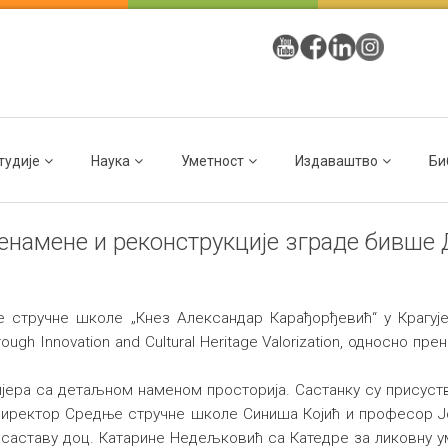
тудије
Наука
Уметност
Издаваштво
Би
намене и реконструкције зграде бивше 
 стручне школе „Кнез Александар Карађорђевић“ у Крагује
hrough Innovation and Cultural Heritage Valorization, односно 
ијера са детаљном наменом просторија. Састанку су присуст
директор Средње стручне школе Синиша Којић и професор 
 саставу доц. Катарине Недељковић са Катедре за ликовну 