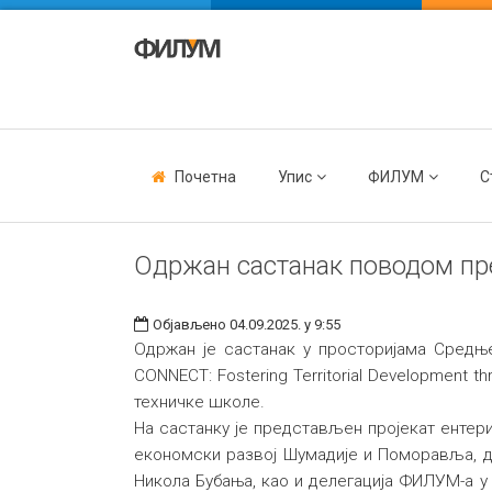
Почетна
Упис
ФИЛУМ
С
Одржан састанак поводом пре
Објављено 04.09.2025. у 9:55
Одржан је састанак у просторијама Средње
CONNECT: Fostering Territorial Development t
техничке школе.
На састанку је представљен пројекат ентер
економски развој Шумадије и Поморавља, 
Никола Бубања, као и делегација ФИЛУМ-а у