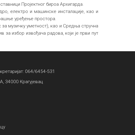
дставници Пројектног бироа Архигарда.
дро, електро и машинске инсталације, као и
трашње уређење простора.
за музичку уметност), као и Средња стручна
в за избор извођача радова, који је први пут
екретаријат: 064/6454-531
А, 34000 Крагујевац
вцу