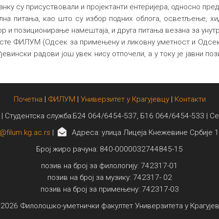
анку су присуствовали и пројектанти ентеријера, односно пре
лна питања, као што су избор подних облога, осветљење, хи
ор и позиционирање намештаја, и друга питања везана за уну
исте ФИЛУМ (Одсек за примењену и ликовну уметност и Одсек 
вински радови још увек нису отпочели, а у току је јавни пози
Почетна
|
ФИЛУМ
|
Универзитет у Крагујевцу
|
Контакти
 | Студентска служба:Б24 064/6454-537, Б16 064/6454-533 | С
@filum.kg.ac.rs
|
Адреса: улица Лицеја Кнежевине Србије 1
Број жиро рачуна: 840-0000032744845-15
позив на број за филологију: 742317-01
позив на број за музику: 742317- 02
позив на број за примењену: 742317-03
2026 Филолошко-уметнички факултет Универзитета у Крагује