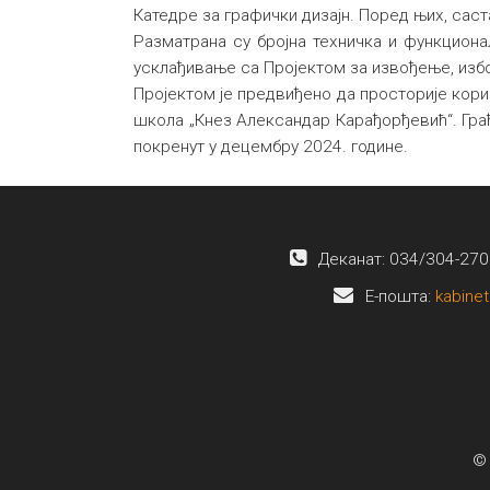
Катедре за графички дизајн. Поред њих, саст
Разматрана су бројна техничка и функциона
усклађивање са Пројектом за извођење, изб
Пројектом је предвиђено да просторије кор
школа „Кнез Александар Карађорђевић“. Грађе
покренут у децембру 2024. године.
Деканат: 034/304-270
E-пошта:
kabinet
© 