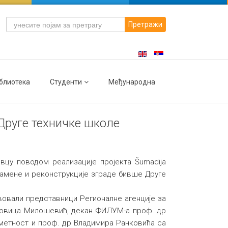
Претражи
блиотека
Студенти
Међународна
Друге техничке школе
вцу поводом реализације пројекта Šumadija
пренамене и реконструкције зграде бивше Друге
вовали представници Регионалне агенције за
Јовица Милошевић, декан ФИЛУМ-а проф. др
уметност и проф. др Владимира Ранковића са