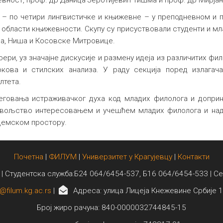
евност, проф. др Даница Јеротијевић Тишма и проф. др Мирја
 – по четири лингвистичке и књижевне – у преподневном и 
з области књижевности. Скупу су присуствовали студенти и м
ада, Ниша и Косовске Митровице.
фери, уз значајне дискусије и размену идеја из различитих фи
ова и стилских анализа. У раду секција поред излагача
лтета.
еговања истраживачког духа код младих филолога и доприн
овољство интересовањем и учешћем младих филолога и надај
демском простору.
Почетна
|
ФИЛУМ
|
Универзитет у Крагујевцу
|
Контакти
 | Студентска служба:Б24 064/6454-537, Б16 064/6454-533 | С
@filum.kg.ac.rs
|
Адреса: улица Лицеја Кнежевине Србије 1
Број жиро рачуна: 840-0000032744845-15