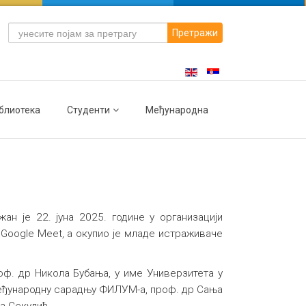
Претражи
блиотека
Студенти
Међународна
ан је 22. јуна 2025. године у организацији
 Google Meet, а окупио је младе истраживаче
ф. др Никола Бубања, у име Универзитета у
 међународну сарадњу ФИЛУМ-а, проф. др Сања