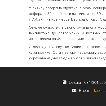
Ђуровић, уредници зборника за језик и књиж
У оквиру програма одржано је осам секција
реферата: 30 из области лингвистике и 30 и
у Србији – из Крагујевца, Београда, Новог С
Секције су протекле у конструктивној атмос
лингвистике до савремених књижевних ток
истраживачи са Филолошко-уметничког факу
И овогодишњи скуп потврдио је важност н
хуманистике. Организатори изражавају зад
умрежава научну заједницу у све ширем ака
Деканат: 034/304-270
E-пошта:
kabinet