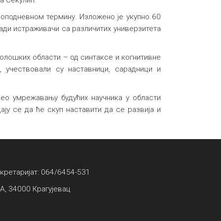
на Секулић.
поподневном термину. Изложено је укупно 60
лади истраживачи са различитих универзитета
лолошких области – од синтаксе и когнитивне
, учествовали су наставници, сарадници и
ео умрежавању будућих научника у области
у се да ће скуп наставити да се развија и
екретаријат: 064/6454-531
А, 34000 Крагујевац