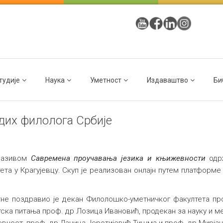
тудије
Наука
Уметност
Издаваштво
Би
дих филолога Србије
 називом
Савремена проучавања језика и књижевности
одрж
а у Крагујевцу. Скуп је реализован онлајн путем платформе
тне поздравио је декан Филолошко-уметничког факултета про
нтска питања проф. др Лозица Ивановић, продекан за науку и