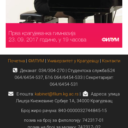
Почетна
|
ФИЛУМ
|
Универзитет у Крагујевцу
|
Контакти
Деканат: 034/304-270 | Студентска служба:Б24
064/6454-537, Б16 064/6454-533 | Секретаријат:
064/6454-531
E-пошта:
kabinet@filum.kg.ac.rs
|
Адреса: улица
Лицеја Кнежевине Србије 1А, 34000 Крагујевац
Број жиро рачуна: 840-0000032744845-15
позив на број за филологију: 742317-01
позив на број за музику: 742317- 02