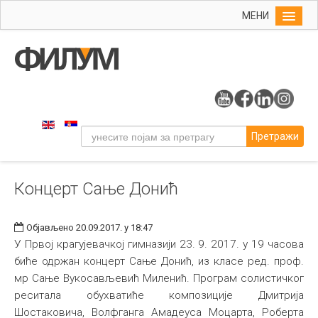
МЕНИ
Почетна
Упис
ФИЛУМ
Студије
Претражи
Наука
Уметност
Концерт Сaње Донић
Музичка уметност
Примењена и ликовна уметност
Објављено 20.09.2017. у 18:47
Галерија
У Првој крагујевачкој гимназији 23. 9. 2017. у 19 часова
биће одржан концерт Сaње Донић, из класе ред. проф.
Издаваштво
мр Сање Вукосављевић Миленић. Програм солистичког
Библиотека
реситала обухватиће композиције Дмитрија
Шостаковича, Волфганга Амадеуса Моцарта, Роберта
Студенти