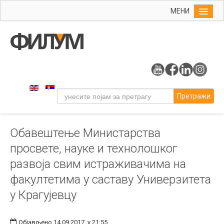
МЕНИ
Почетна
Упис
ФИЛУМ
Студије
Претражи
Наука
Уметност
Обавештење Министарства
Издаваштво
просвете, науке и технолошког
Библиотека
развоја свим истраживачима на
Студенти
факултетима у саставу Универзитета
Међународна
у Крагујевцу
Објављено 14.09.2017. у 21:55