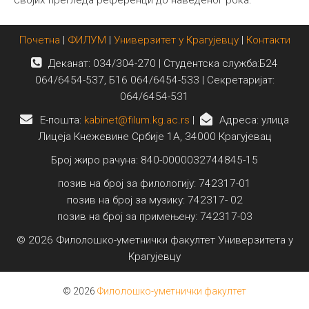
својих прегледа референци до наведеног рока.
Почетна
|
ФИЛУМ
|
Универзитет у Крагујевцу
|
Контакти
Деканат: 034/304-270 | Студентска служба:Б24
064/6454-537, Б16 064/6454-533 | Секретаријат:
064/6454-531
E-пошта:
kabinet@filum.kg.ac.rs
|
Адреса: улица
Лицеја Кнежевине Србије 1А, 34000 Крагујевац
Број жиро рачуна: 840-0000032744845-15
позив на број за филологију: 742317-01
позив на број за музику: 742317- 02
позив на број за примењену: 742317-03
© 2026 Филолошко-уметнички факултет Универзитета у
Крагујевцу
© 2026
Филолошко-уметнички факултет