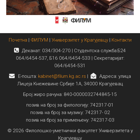
Почетна
|
ФИЛУМ
|
Универзитет у Крагујевцу
|
Контакти
Деканат: 034/304-270 | Студентска служба:Б24
064/6454-537, Б16 064/6454-533 | Секретаријат:
064/6454-531
E-пошта:
kabinet@filum.kg.ac.rs
|
Адреса: улица
Лицеја Кнежевине Србије 1А, 34000 Крагујевац
Број жиро рачуна: 840-0000032744845-15
позив на број за филологију: 742317-01
позив на број за музику: 742317- 02
позив на број за примењену: 742317-03
© 2026 Филолошко-уметнички факултет Универзитета у
Крагујевцу