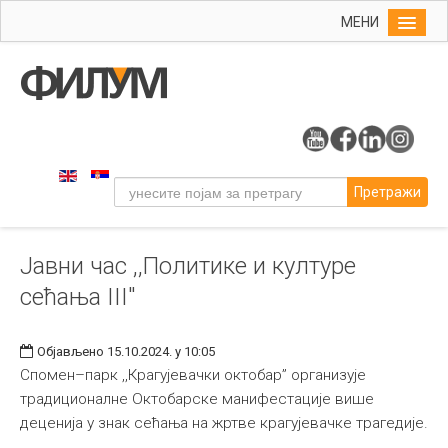
МЕНИ
Почетна
Упис
ФИЛУМ
Студије
Претражи
Наука
Уметност
Јавни час ,,Политике и културе
Издаваштво
сећања III"
Библиотека
Студенти
Објављено 15.10.2024. у 10:05
Међународна
Спомен–парк ,,Крагујевачки октобар” организује
традиционалне Октобарске манифестације више
деценија у знак сећања на жртве крагујевачке трагедије.