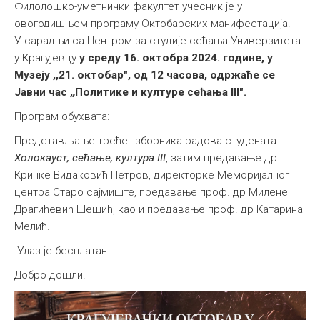
Филолошко-уметнички факултет учесник је у
овогодишњем програму Октобарских манифестација.
У сарадњи са Центром за студије сећања Универзитета
у Крагујевцу
у среду 16. октобра 2024. године, у
Музеју ,,21. октобар", од 12 часова, одржаће се
Јавни час ,
,
Политике и културе сећања III".
Програм обухвата:
Представљање трећег зборника радова студената
Холокауст, сећање, култура ІІІ
, затим предавање др
Кринке Видаковић Петров, директорке Меморијалног
центра Старо сајмиште, предавање проф. др Милене
Драгићевић Шешић, као и предавање проф. др Катарина
Мелић.
Улаз је бесплатан.
Добро дошли!