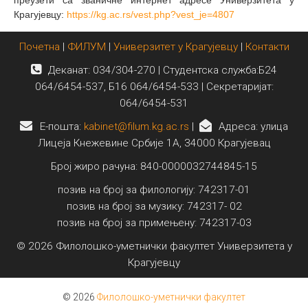
преузети са званичне интeрнет адресе Универзитета у
Крагујевцу:
https://kg.ac.rs/vest.php?
vest_je=4807
Почетна
|
ФИЛУМ
|
Универзитет у Крагујевцу
|
Контакти
Деканат: 034/304-270 | Студентска служба:Б24
064/6454-537, Б16 064/6454-533 | Секретаријат:
064/6454-531
E-пошта:
kabinet@filum.kg.ac.rs
|
Адреса: улица
Лицеја Кнежевине Србије 1А, 34000 Крагујевац
Број жиро рачуна: 840-0000032744845-15
позив на број за филологију: 742317-01
позив на број за музику: 742317- 02
позив на број за примењену: 742317-03
© 2026 Филолошко-уметнички факултет Универзитета у
Крагујевцу
© 2026
Филолошко-уметнички факултет