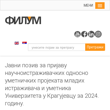
МЕНИ
Почетна
Упис
ФИЛУМ
Студије
Претражи
Наука
Уметност
Јавни позив за пријаву
Издаваштво
научноистраживачких односно
Библиотека
уметничких пројеката младих
Студенти
истраживача и уметника
Међународна
Универзитета у Крагујевцу за 2024.
годину.