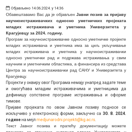
Објављено 14.06.2024. у 14:36
Обавештавамо Вас да је објављен
Јавни позив за пријаву
научноистраживачких односно уметничких пројеката
младих истраживача и уметника
Универзитета у
Крагујевцу за 2024
.
годину
.
Програм за научноистраживачке односно уметничке пројекте
младих истраживача и уметника има за циљ укључивање
младих истраживача и уметника у научноистраживачки
односно уметнички рад и подржава истраживања у свим
научним и уметничким областима, а
финансира из средстава
Центра за научноистраживачки рад САНУ и Универзитета у
Крагујевцу.
Пројекти у оквиру овог Програма немају унапред задате теме
и омогућава младим истраживачима и уметницима да
дефинишу сопствене програме истраживања и оформе
тимове.
Пријаве пројеката по овом Јавном позиву подносе се
искључиво у електронској форми, закључно са
30. 8. 2024.
године
на мејл
medjunarodni.projekti@kg.ac.rs
.
Текст Јавног позива и пратећу документацију можете