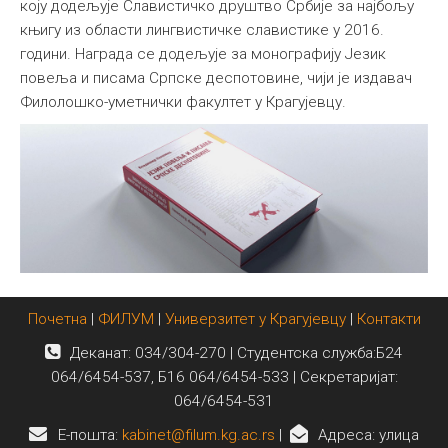
коју додељује Славистичко друштво Србије за најбољу
књигу из области лингвистичке славистике у 2016.
години. Награда се додељује за монографију Језик
повеља и писама Српске деспотовине, чији је издавач
Филолошко-уметнички факултет у Крагујевцу.
Почетна
|
ФИЛУМ
|
Универзитет у Крагујевцу
|
Контакти
Деканат: 034/304-270 | Студентска служба:Б24
064/6454-537, Б16 064/6454-533 | Секретаријат:
064/6454-531
E-пошта:
kabinet@filum.kg.ac.rs
|
Адреса: улица