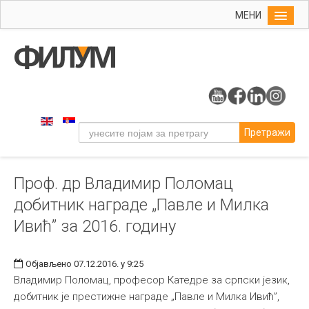
МЕНИ
Почетна
Упис
ФИЛУМ
Студије
Претражи
Наука
Уметност
Проф. др Владимир Поломац
Издаваштво
добитник награде „Павле и Милка
Библиотека
Ивић” за 2016. годину
Студенти
Међународна
Објављено 07.12.2016. у 9:25
Владимир Поломац, професор Катедре за српски језик,
добитник је престижне награде „Павле и Милка Ивић”,