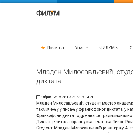
Почетна
Упис
ФИЛУМ
С
Младен Милосављевић, студен
диктата
Објављено 28.03.2023. у 14:20
Младен Милосављевић, студент мастер академски
такмичењу у писању франкофоног диктата, у кат
Франкофони диктат одржава се традиционално то
Диктат је читала француска лекторка Лизон Рои
Студент Младен Милосављевић је на крају 4. го