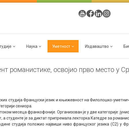
тудије
Наука
Уметност
Издаваштво
Би
т романистике, освојио прво место у С
х студија Француски језик и књижевност на Филолошко-уметничко
егорији сениора.
ком месеца франкофоније. Организован је у две категорије: јуни
г, а студенте је за диктат припремала лекторка Катедре за романи
дине студија положио највиши ниво француског језика (C2) у Фра