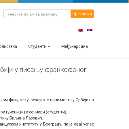
Претражи
блиотека
Студенти
Међународна
рбији у писању франкофоног
м факултету, освојио је прво место у Србији на
ори
(ученици) и сениори (студенти).
стику Биљана Лазовић.
нцуском институту у Београду, па је овај успех