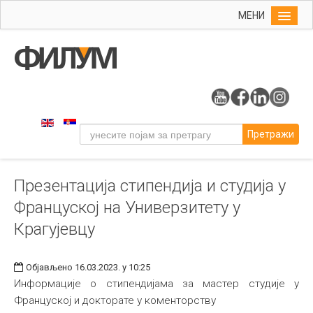
МЕНИ
Почетна
Упис
ФИЛУМ
Студије
Претражи
Наука
Уметност
Презентација стипендија и студија у
Издаваштво
Француској на Универзитету у
Библиотека
Крагујевцу
Студенти
Међународна
Објављено 16.03.2023. у 10:25
Информације о стипендијама за мастер студије у
Француској и докторате у коменторству