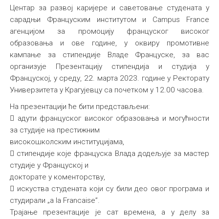
Центар за развој каријере и саветовање студената у
сарадњи Француским институтом и Campus France
агенцијом за промоцију француског високог
образовања и ове године, у оквиру промотивне
кампање за стипендије Владе Француске, за вас
организује Презентацију стипендија и студија у
Француској, у среду, 22. марта 2023. године у Ректорату
Универзитета у Крагујевцу са почетком у 12.00 часова.
На презентацији ће бити представљени:
 адути француског високог образовања и могућности
за студије на престижним
високошколским институцијама,
 стипендије које француска Влада додељује за мастер
студије у Француској и
докторатe у коменторству,
 искуства студената који су били део овог програма и
студирали „a la Francaise”.
Трајање презентације је сат времена, а у делу за