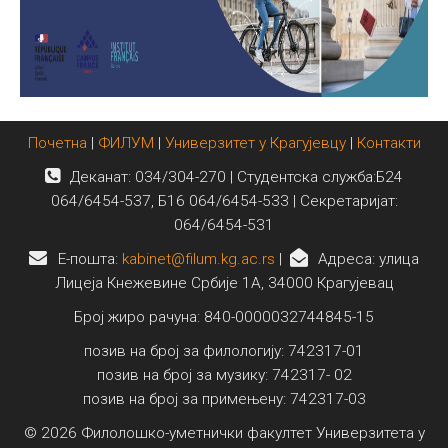
Почетна
|
ФИЛУМ
|
Универзитет у Крагујевцу
|
Контакти
Деканат: 034/304-270 | Студентска служба:Б24
064/6454-537, Б16 064/6454-533 | Секретаријат:
064/6454-531
E-пошта:
kabinet@filum.kg.ac.rs
|
Адреса: улица
Лицеја Кнежевине Србије 1А, 34000 Крагујевац
Број жиро рачуна: 840-0000032744845-15
позив на број за филологију: 742317-01
позив на број за музику: 742317- 02
позив на број за примењену: 742317-03
© 2026 Филолошко-уметнички факултет Универзитета у