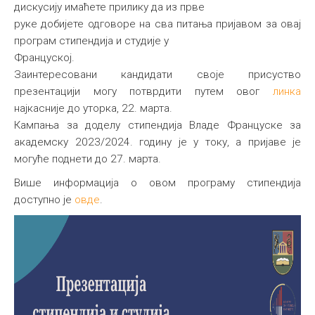
дискусију имаћете прилику да из прве
руке добијете одговоре на сва питања пријавом за овај
програм стипендија и студије у
Француској.
Заинтересовани кандидати своје присуство
презентацији могу потврдити путем овог
линка
најкасније до уторка, 22. марта.
Кампања за доделу стипендија Владе Француске за
академску 2023/2024. годину је у току, а пријаве је
могуће поднети до 27. марта.
Више информација о овом програму стипендија
доступно је
овде
.