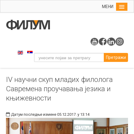
МЕНИ
Почетна
Упис
ФИЛУМ
Студије
Претражи
Наука
Уметност
IV научни скуп младих филолога
Издаваштво
Савремена проучавања језика и
Библиотека
књижевности
Студенти
Међународна
Датум последње измене 05.12.2017. у 13:14