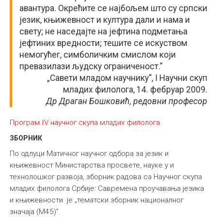
авантура. Окрећите се најбољем што су српски
језик, књижевност и култура дали и нама и
свету; не наседајте на јефтина подметања
јефтиних вредности; тешите се искуством
немогућег, симболичким смислом који
превазилази људску ограниченост.”
„Савети младом научнику“, I Научни скуп
младих филолога, 14. фебруар 2009.
Др Драган Бошковић, редовни професор
Програм IV научног скупа младих филолога
ЗБОРНИК
По одлуци Матичног научног одбора за језик и
књижевност Министарства просвете, науке у и
технолошког развоја, зборник радова са Научног скупа
младих филолога Србије: Савремена проучавања језика
и књижевности је „тематски зборник националног
значаја (М45)”.