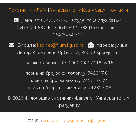
Почетна
|
ФИЛУМ
|
Универзитет у Крагујевцу
|
Контакти
Деканат: 034/304-270 | Студентска служба:Б24
064/6454-537, Б16 064/6454-533 | Секретаријат:
064/6454-531
E-пошта:
kabinet@filum.kg.ac.rs
|
Адреса: улица
Лицеја Кнежевине Србије 1А, 34000 Крагујевац
Број жиро рачуна: 840-0000032744845-15
позив на број за филологију: 742317-01
позив на број за музику: 742317- 02
позив на број за примењену: 742317-03
© 2026 Филолошко-уметнички факултет Универзитета у
Крагујевцу
© 2026
Филолошко-уметнички факултет