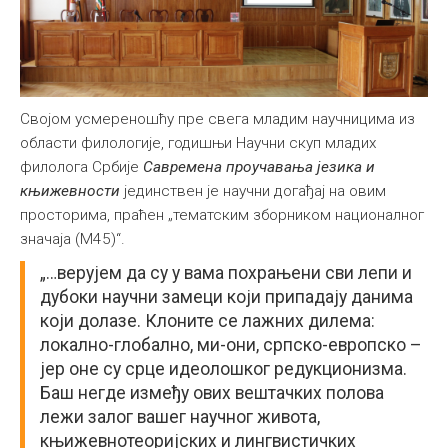
Својом усмереношћу пре свега младим научницима из
области филологије, годишњи Научни скуп младих
филолога Србије
Савремена проучавања језика и
књижевности
јединствен је научни догађај на овим
просторима, праћен „тематским зборником националног
значаја (М45)“.
„…верујем да су у вама похрањени сви лепи и
дубоки научни замеци који припадају данима
који долазе. Клоните се лажних дилема:
локално-глобално, ми-они, српско-европско –
јер оне су срце идеолошког редукционизма.
Баш негде између ових вештачких полова
лежи залог вашег научног живота,
књижевнотеоријских и лингвистичких