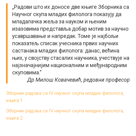
„Радови што их доносе две књиге Зборника са
Научног скупа младих филолога показују да
младалачка жеља за науком и њеним
изазовима представља добар мотив за научно
усавршавање и напредак. Томе је најбољи
показатељ списак учесника првих научних
састанака младих филолога: данас, већина
њих, у својству стасалих научника, учествује на
најзначајнијим националним и међународним
скуповима.”
Др Милош Ковачевић, редовни професор
Зборник радова са IV научног скупа младих филолога,
књига 1
Зборник радова са IV научног скупа младих филолога,
књига 2