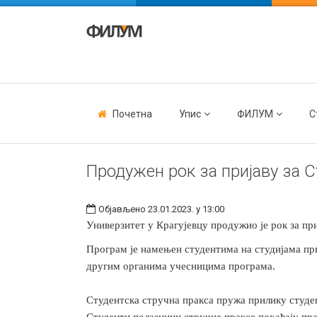
Почетна
Упис
ФИЛУМ
С
Продужен рок за пријаву за Ст
Објављено 23.01.2023. у 13:00
Универзитет у Крагујевцу продужио је рок за пр
Програм је намењен студентима на студијама пр
другим органима учесницима програма.
Студентска стручна пракса пружа прилику студен
Студенти полазници стручне праксе похађају пра