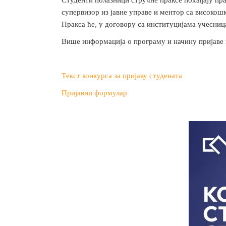
супервизор из јавне управе и ментор са високошк
Пракса ће, у договору са институцијама учесница
Више информација о програму и начину пријаве
Tекст конкурса за пријаву студената
Пријавни формулар