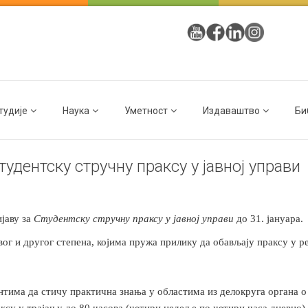
тудије
Наука
Уметност
Издаваштво
Би
удентску стручну праксу у јавној управи
ијаву за
Студентску стручну праксу у јавној управи
до 31. јануара.
вог и другог степена, којима пружа прилику да обављају праксу у
тима да стичу практична знања у областима из делокруга органа о 
ксу у трајању до 80 часова (четири недеље по четири часа дневно),