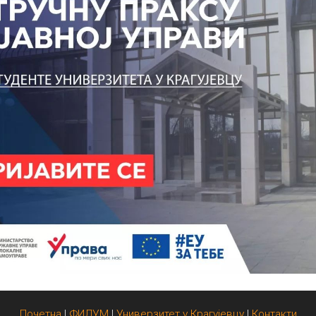
Почетна
|
ФИЛУМ
|
Универзитет у Крагујевцу
|
Контакти