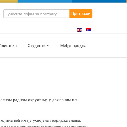
Претражи
блиотека
Студенти
Међународна
 реалном радном окружењу, у државним или
којима већ имају усвојена теоријска знања.
 а реализацију праксе заједнички координирају