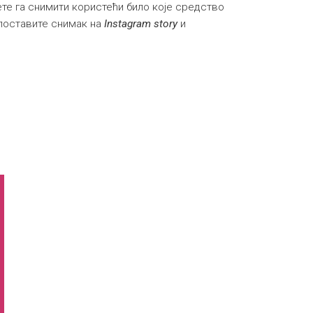
жете га снимити користећи било које средство
 поставите снимак на
Instagram story
и