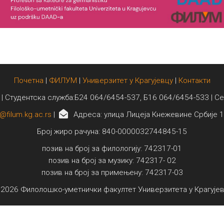
Почетна
|
ФИЛУМ
|
Универзитет у Крагујевцу
|
Контакти
 | Студентска служба:Б24 064/6454-537, Б16 064/6454-533 | С
@filum.kg.ac.rs
|
Адреса: улица Лицеја Кнежевине Србије 1
Број жиро рачуна: 840-0000032744845-15
позив на број за филологију: 742317-01
позив на број за музику: 742317- 02
позив на број за примењену: 742317-03
2026 Филолошко-уметнички факултет Универзитета у Крагује