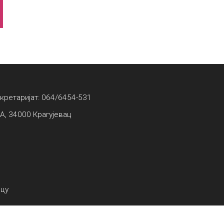
екретаријат: 064/6454-531
А, 34000 Крагујевац
вцу