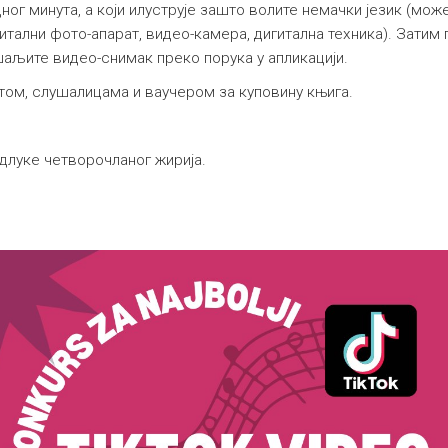
дног минута, а који илуструје зашто волите немачки језик (мо
итални фото-апарат, видео-камера, дигитална техника). Затим
аљите видео-снимак преко порука у апликацији.
етом, слушалицама и ваучером за куповину књига.
одлуке четворочланог жирија.