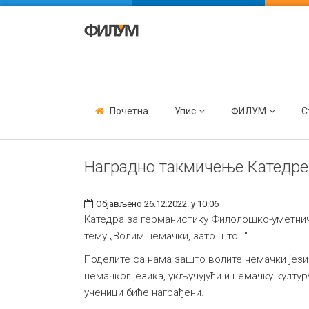
Почетна
Упис
ФИЛУМ
С
Наградно такмичењe Катедре
Објављено 26.12.2022. у 10:06
Катедра за германистику Филолошко-уметнич
тему „Волим немачки, зато што…“.
Поделите са нама зашто волите немачки језик
немачког језика, укључујући и немачку култу
ученици биће награђени.