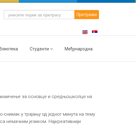
Претражи
блиотека
Студенти
Међународна
 такмичење за основце и средњошколце на
-снимак у трајању од једног минута на тему
 са немачким језиком. Најкреативнији