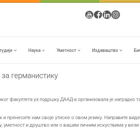
тудије
Наука
Уметност
Издаваштво
Би
 за германистику
ког факултета уз подршку ДААД-а организовала је наградно
 и пренесите нам своје утиске о овом језику. Направите видео
ру, уметност и друштво или о вашим личним искуствима у вези