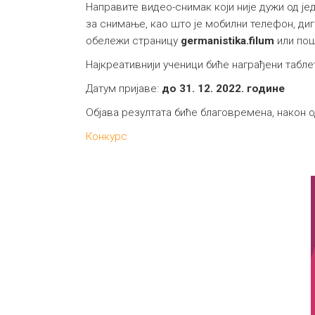
Направите видео-снимак који није дужи од је
за снимање, као што је мобилни телефон, диг
обележи страницу
germanistika.filum
или пош
Најкреативнији ученици биће награђени табл
Датум пријаве:
до 31. 12. 2022. године
Објава резултата биће благовремена, након 
Конкурс