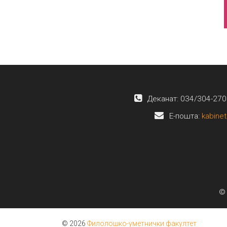
Деканат: 034/304-270
E-пошта:
kabinet
© 
© 2026
Филолошко-уметнички факултет