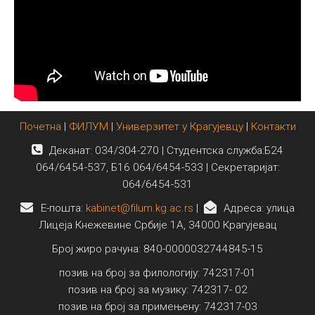
Почетна
|
ФИЛУМ
|
Универзитет у Крагујевцу
|
Контакти
Деканат: 034/304-270 | Студентска служба:Б24
064/6454-537, Б16 064/6454-533 | Секретаријат:
064/6454-531
E-пошта:
kabinet@filum.kg.ac.rs
|
Адреса: улица
Лицеја Кнежевине Србије 1А, 34000 Крагујевац
Број жиро рачуна: 840-0000032744845-15
позив на број за филологију: 742317-01
позив на број за музику: 742317- 02
позив на број за примењену: 742317-03