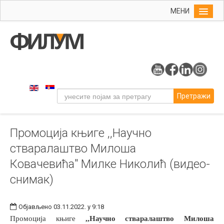
МЕНИ
Почетна
Упис
ФИЛУМ
Студије
Претражи
Наука
Уметност
Промоција књиге ,,Научно
Издаваштво
стваралаштво Милоша
Библиотека
Ковачевића" Милке Николић (видео-
Студенти
снимак)
Међународна
Објављено 03.11.2022. у 9:18
Промоција књиге
,,Научно стваралаштво Милоша