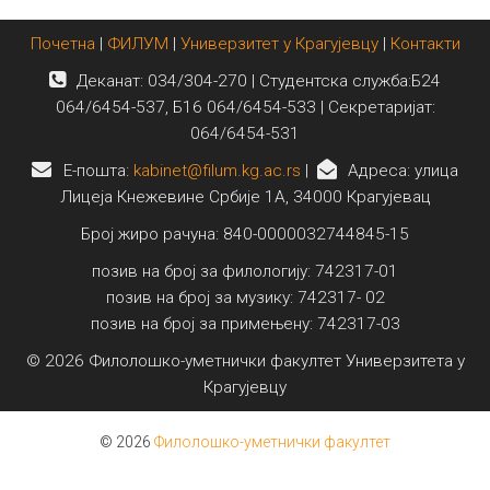
Почетна
|
ФИЛУМ
|
Универзитет у Крагујевцу
|
Контакти
Деканат: 034/304-270 | Студентска служба:Б24
064/6454-537, Б16 064/6454-533 | Секретаријат:
064/6454-531
E-пошта:
kabinet@filum.kg.ac.rs
|
Адреса: улица
Лицеја Кнежевине Србије 1А, 34000 Крагујевац
Број жиро рачуна: 840-0000032744845-15
позив на број за филологију: 742317-01
позив на број за музику: 742317- 02
позив на број за примењену: 742317-03
© 2026 Филолошко-уметнички факултет Универзитета у
Крагујевцу
© 2026
Филолошко-уметнички факултет