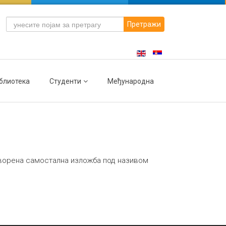
Претражи
блиотека
Студенти
Међународна
 отворена самостална изложба под називом