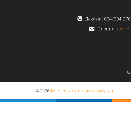
Деканат: 034/304-270
E-пошта:
kabinet
© 
© 2026
Филолошко-уметнички факултет