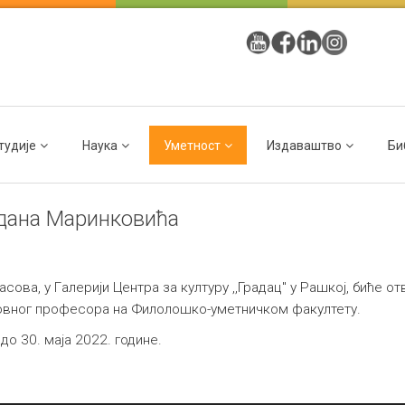
тудије
Наука
Уметност
Издаваштво
Би
одана Маринковића
часова, у Гaлерији Центра за културу ,,Градац" у Рашкој, биће
овног професора на Филолошко-уметничком факултету.
до 30. маја 2022. године.