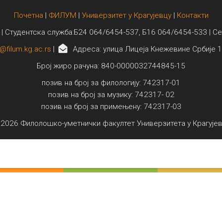
Почетна
|
ФИЛУМ
|
Универзитет у Крагујевцу
|
Контакти
 | Студентска служба:Б24 064/6454-537, Б16 064/6454-533 | С
@filum.kg.ac.rs
|
Адреса: улица Лицеја Кнежевине Србије 1
Број жиро рачуна: 840-0000032744845-15
позив на број за филологију: 742317-01
позив на број за музику: 742317- 02
позив на број за примењену: 742317-03
2026 Филолошко-уметнички факултет Универзитета у Крагује