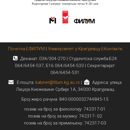
Почетна
|
ФИЛУМ
|
Универзитет у Крагујевцу
|
Контакти
Деканат: 034/304-270 | Студентска служба:Б24
064/6454-537, Б16 064/6454-533 | Секретаријат:
064/6454-531
E-пошта:
kabinet@filum.kg.ac.rs
|
Адреса: улица
Лицеја Кнежевине Србије 1А, 34000 Крагујевац
Број жиро рачуна: 840-0000032744845-15
позив на број за филологију: 742317-01
позив на број за музику: 742317- 02
позив на број за примењену: 742317-03