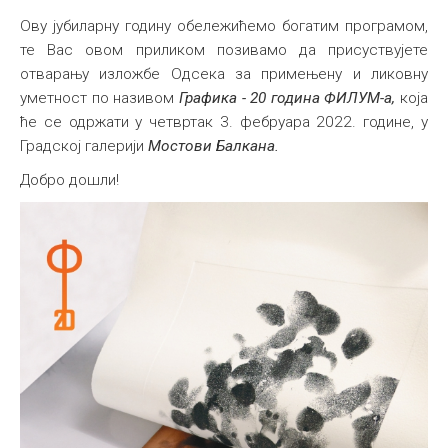
Ову јубиларну годину обележићемо богатим програмом,
Међународна
те Вас овом приликом позивамо да присуствујете
отварању изложбе Одсека за примењену и ликовну
уметност по називом
Графика - 20 година ФИЛУМ-а,
која
ће се одржати у четвртак 3. фебруара 2022. године, у
Градској галерији
Мостови Балкана.
Добро дошли!