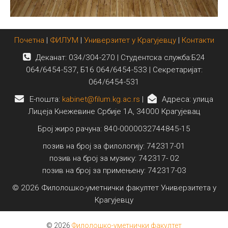
Почетна
|
ФИЛУМ
|
Универзитет у Крагујевцу
|
Контакти
Деканат: 034/304-270 | Студентска служба:Б24
064/6454-537, Б16 064/6454-533 | Секретаријат:
064/6454-531
E-пошта:
kabinet@filum.kg.ac.rs
|
Адреса: улица
Лицеја Кнежевине Србије 1А, 34000 Крагујевац
Број жиро рачуна: 840-0000032744845-15
позив на број за филологију: 742317-01
позив на број за музику: 742317- 02
позив на број за примењену: 742317-03
© 2026 Филолошко-уметнички факултет Универзитета у
Крагујевцу
© 2026
Филолошко-уметнички факултет