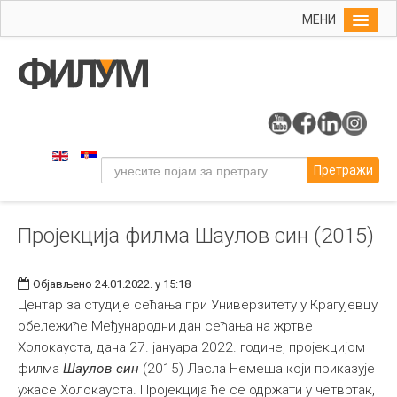
МЕНИ
Почетна
Упис
ФИЛУМ
Студије
Претражи
Наука
Уметност
Пројекција филма Шаулов син (2015)
Издаваштво
Библиотека
Објављено 24.01.2022. у 15:18
Студенти
Центар за студије сећања при Универзитету у Крагујевцу
обележиће Међународни дан сећања на жртве
Међународна
Холокауста, дана 27. јануара 2022. године, пројекцијом
филма
Шаулов син
(2015) Ласла Немеша који приказује
ужасе Холокауста. Пројекција ће се одржати у четвртак,