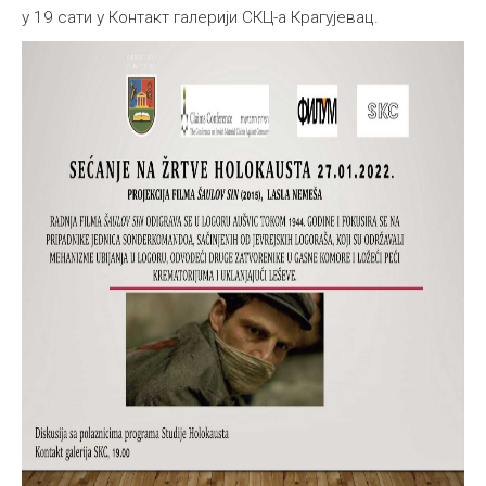
у 19 сати у Контакт галерији СКЦ-а Крагујевац.