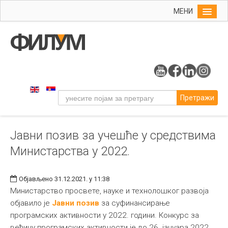
МЕНИ
Почетна
Упис
ФИЛУМ
Студије
Претражи
Наука
Уметност
Јавни позив за учешће у средствима
Издаваштво
Министарства у 2022.
Библиотека
Студенти
Објављено 31.12.2021. у 11:38
Међународна
Министарство просвете, науке и технолошког развоја
објавило је
Јавни позив
за суфинансирање
програмских активности у 2022. години. Конкурс за
већину програмских активности је до 26. јануара 2022.