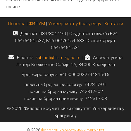
године.
Почетна
|
ФИЛУМ
|
Универзитет у Крагујевцу
|
Контакти
Деканат: 034/304-270 | Студентска служба:Б24
064/6454-537, Б16 064/6454-533 | Секретаријат:
064/6454-531
E-пошта:
kabinet@filum.kg.ac.rs
|
Адреса: улица
Лицеја Кнежевине Србије 1А, 34000 Крагујевац
Број жиро рачуна: 840-0000032744845-15
позив на број за филологију: 742317-01
позив на број за музику: 742317- 02
позив на број за примењену: 742317-03
© 2026 Филолошко-уметнички факултет Универзитета у
Крагујевцу
© 2026
Филолошко-уметнички факултет