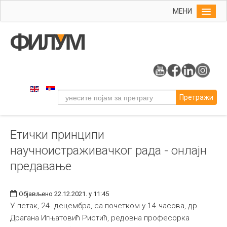
МЕНИ
Почетна
Упис
ФИЛУМ
Студије
Претражи
Наука
Уметност
Етички принципи
Издаваштво
научноистраживачког рада - онлајн
Библиотека
предавање
Студенти
Међународна
Објављено 22.12.2021. у 11:45
У петак, 24. децембра, са почетком у 14 часова, др
Драгана Игњатовић Ристић, редовна професорка