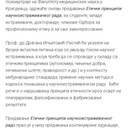
психијатрије на Факултету медицинских наука у
Крагујевцу, одржаће онлајн предавање
Етички принципи
научноистраживачког рада
, за студенте, младе
истраживаче, докторанде, чланове Одбора за
професионалну етику и за све заинтересоване.
Проф. др Драгана Игњатовић Ристић ће указати на
бројна актуелна питања која се јављају током научног
истраживања, а која треба да се спроводе у складу са
етичким принципима (аутономија, чињење добра,
нечињење штете, праведност и др.) и у контексту
међународних стандарда, примене научних метода и
кодекса понашања у научноистраживачком раду. Биће
речи и о нарушавању принципа етичности кроз осврт на
плагијаризам, фалсификовање и фабриковање
резултата.
Предавање
Етички принципи научноистраживачког
рад
а прво је у низу предавања континуиране едукације,