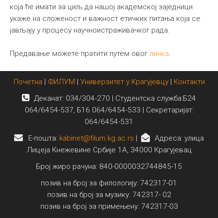
која ће имати за циљ да нашој академској заједници
укаже на сложеност и важност етичких питања која се
јављају у процесу научноистраживачког рада.
Предавање можете пратити путем овог
линка
.
Почетна
|
ФИЛУМ
|
Универзитет у Крагујевцу
|
Контакти
Деканат: 034/304-270 | Студентска служба:Б24
064/6454-537, Б16 064/6454-533 | Секретаријат:
064/6454-531
E-пошта:
kabinet@filum.kg.ac.rs
|
Адреса: улица
Лицеја Кнежевине Србије 1А, 34000 Крагујевац
Број жиро рачуна: 840-0000032744845-15
позив на број за филологију: 742317-01
позив на број за музику: 742317- 02
позив на број за примењену: 742317-03