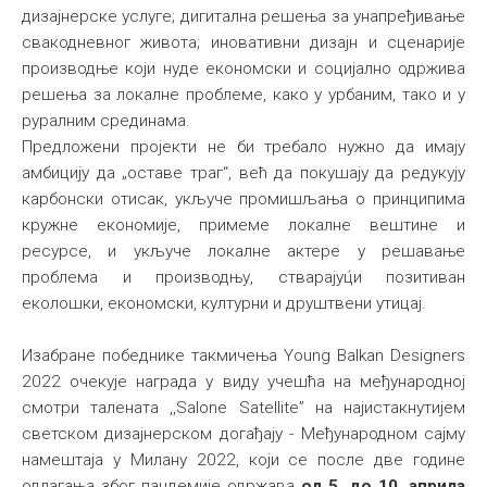
дизајнерске услуге; дигитална решења за унапређивање
свакодневног живота; иновативни дизајн и сценарије
производње који нуде економски и социјално одржива
решења за локалне проблеме, како у урбаним, тако и у
руралним срединама.
Предложени пројекти не би требало нужно да имају
амбицију да „оставе траг“, већ да покушају да редукују
карбонски отисак, укључе промишљања о принципима
кружне економије, примеме локалне вештине и
ресурсе, и укључе локалне актере у решавање
проблема и производњу, стварајуц́и позитиван
еколошки, економски, културни и друштвени утицај.
Изабране победнике такмичења Young Balkan Designers
2022 очекује награда у виду учешћа на међународној
смотри талената ,,Salone Satellite” на најистакнутијем
светском дизајнерском догађају - Међународном сајму
намештаја у Милану 2022, који се после две године
одлагања због пандемије одржава
од 5. до 10. априла