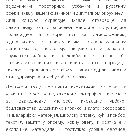
заједничким просторима, урбаним и руралним
срединама, у нашем физичком и дигиталном окружењу.
Овај конкурс охрабрује младе ствараоце да
размишљају ван ограничења масовне, индустријске
производње и отворе пут ка самоодрживим,
једноставним и приступачним персонализованим
решењима која поспешују инклузивност и једнакост
пружањем избора и флексибилности за потребе
различитих корисника и инспиришу чланове породица,
тимова и заједница да развију и одрже здрав животни
стил, удружују се и међусобно помажу.
Дизајнери могу доставити иновативна решења за
намештај, осветљење, елементе ентеријера, предмете
за свакодневну употребу, иновације урбаног
баштованства, дидактичке играчке и алате, аксесоаре,
канцеларијски материјал, школску опрему, кућни прибор,
текстил, заштитну опрему, модну одећу, иновативне и
еколошке материјале и поступке; урбане сервисе,