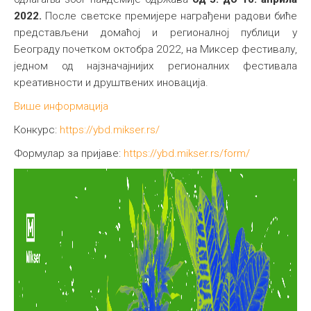
2022.
После светске премијере награђени радови биће
представљени домаћој и регионалној публици у
Београду почетком октобра 2022, на Миксер фестивалу,
једном од најзначајнијих регионалних фестивала
креативности и друштвених иновација.
Више информација
Конкурс:
https://ybd.mikser.rs/
Формулар за пријаве:
https://ybd.mikser.rs/form/