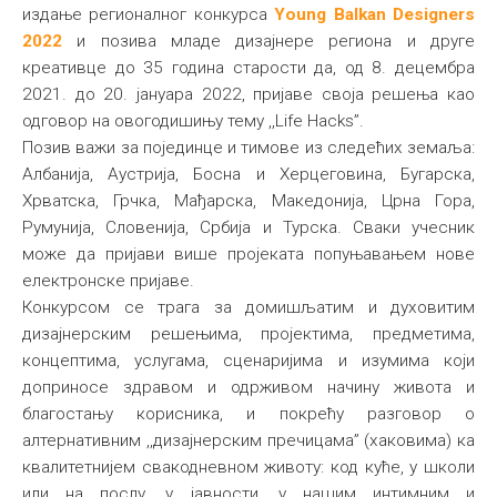
издање регионалног конкурса
Young Balkan Designers
Међународна
2022
и позива младе дизајнере региона и друге
креативце до 35 година старости да, од 8. децембра
2021. до 20. јануара 2022, пријаве своја решења као
одговор на овогодишињу тему ,,Life Hacks”.
Позив важи за појединце и тимове из следећих земаља:
Албанија, Аустрија, Босна и Херцеговина, Бугарска,
Хрватска, Грчка, Мађарска, Македонија, Црна Гора,
Румунија, Словенија, Србија и Турска. Сваки учесник
може да пријави више пројеката попуњавањем нове
електронске пријаве.
Конкурсом се трага за домишљатим и духовитим
дизајнерским решењима, пројектима, предметима,
концептима, услугама, сценаријима и изумима који
доприносе здравом и одрживом начину живота и
благостању корисника, и покрећу разговор о
алтернативним ,,дизајнерским пречицама” (хаковима) ка
квалитетнијем свакодневном животу: код куће, у школи
или на послу, у јавности, у нашим интимним и