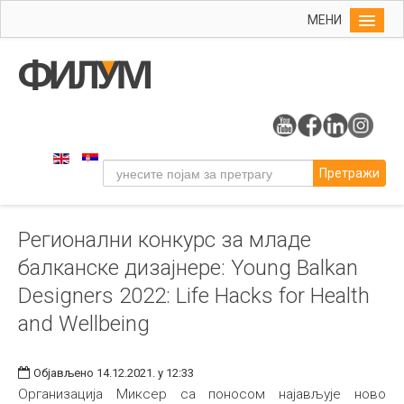
МЕНИ
Почетна
Упис
ФИЛУМ
Студије
Претражи
Наука
Уметност
Регионални конкурс за младе
Музичка уметност
балканске дизајнере: Young Balkan
Примењена и ликовна уметност
Designers 2022: Life Hacks for Health
Галерија
and Wellbeing
Издаваштво
Библиотека
Објављено 14.12.2021. у 12:33
Организација Миксер са поносом најављује ново
Студенти