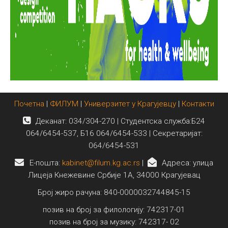
Почетна
|
ФИЛУМ
|
Универзитет у Крагујевцу
|
Контакти
Деканат: 034/304-270 | Студентска служба:Б24
064/6454-537, Б16 064/6454-533 | Секретаријат:
064/6454-531
E-пошта:
kabinet@filum.kg.ac.rs
|
Адреса: улица
Лицеја Кнежевине Србије 1А, 34000 Крагујевац
Број жиро рачуна: 840-0000032744845-15
позив на број за филологију: 742317-01
позив на број за музику: 742317- 02