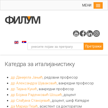
МЕНИ
Почетна
Упис
ФИЛУМ
Организациона схема
Претражи
Историјат факултета
Деканат
Катедра за италијанистику
Стручне службе
Одсеци и катедре
др Данијела Јањић
, редовни професор
Одсек за филологију
др Александра Шуваковић
, ванредни професор
др Тијана Кукић
, ванредни професор
Одсек за музичку уметност
др Бојана Раденковић Шошић
, доцент
Одсек за примењену и ликовну уметност
др Слађана Станојевић
, доцент, шеф Катедре
Центри и канцеларије
да Марија Пејић
, асистент са докторатом