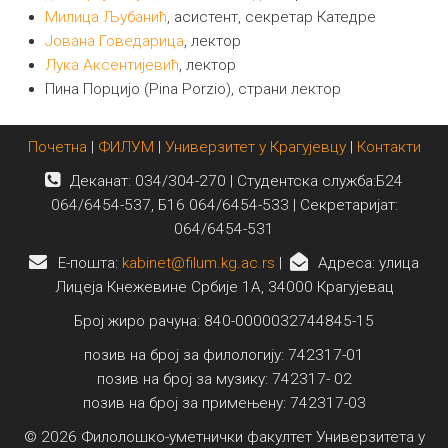
Милица Љубанић
, асистент, секретар Катедре
Документа и прописи
Јована Говедарица
, лектор
Акредитација
Лука Аксентијевић
, лектор
Пина Порцијо (Pina Porzio), страни лектор
Обезбеђење квалитета
Јавне набавке
Почетна
|
ФИЛУМ
|
Универзитет у Крагујевцу
|
Контакти
Контакти
Деканат: 034/304-270 | Студентска служба:Б24
Пријављивање
064/6454-537, Б16 064/6454-533 | Секретаријат:
064/6454-531
Студије
E-пошта:
kabinet@filum.kg.ac.rs
|
Адреса: улица
Наука
Лицеја Кнежевине Србије 1А, 34000 Крагујевац
Уметност
Број жиро рачуна: 840-0000032744845-15
Издаваштво
позив на број за филологију: 742317-01
Библиотека
позив на број за музику: 742317- 02
позив на број за примењену: 742317-03
Студенти
© 2026 Филолошко-уметнички факултет Универзитета у
Међународна