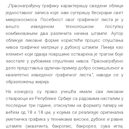
„Првонаграђену графику карактеришу сведени облици
једноставног записа које нам сугеришу бескрајни свет
микрокосмоса. Посебност овог графичког листа је у
вешто изведеном технолошком поступку
комбиновањем два различита начина штампе. Аутор
обликује ликовне форме користећи процес спуштања
нивоа графичке матрице у дубокој штампи. Линија као
елемент који одваја површине остварена је трагом боје
заостале у рубовима спуштених нивоа. Првонаграђено
дело представља одличан пример добро осмишљеног и
квалитетно изведеног графичког листа.“, наводи се у
образложењу жирија.
На конкурсу су право учешћа имали сви ликовни
ствараоци из Републике Србије са радовима насталим у
последње три године, отиснутим на формату папиру не
већем од 18 x 18 цм, у којима се реализује оригинална
уметничка графика у техникама високе, дубоке и равне
штампе (акватинта, бакропис, бакрорез, сува игла,