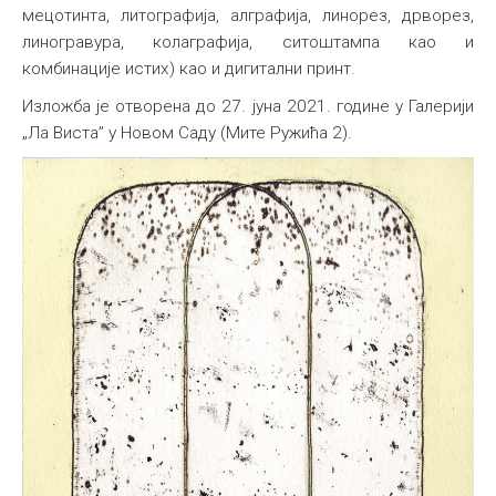
мецотинта, литографија, алграфија, линорез, дрворез,
линогравура, колаграфија, ситоштампа као и
комбинације истих) као и дигитални принт.
Изложба је отворена до 27. јуна 2021. године у Галерији
„Ла Виста” у Новом Саду (Мите Ружића 2).