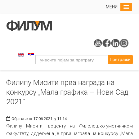
МЕНИ
Почетна
Упис
ФИЛУМ
Студије
Претражи
Наука
Уметност
Филипу Мисити прва награда на
Музичка уметност
конкурсу „Мала графика – Нови Сад
Примењена и ликовна уметност
2021.“
Галерија
Издаваштво
Објављено 17.06.2021. у 11:14
Филипу Мисити, доценту на Филолошко-уметничком
Библиотека
факултету, додељена је прва награда на конкурсу „Мала
Студенти