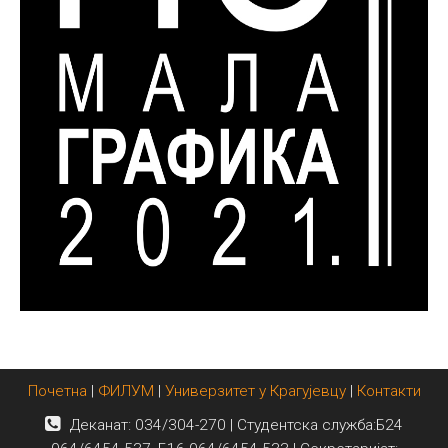
Почетна
|
ФИЛУМ
|
Универзитет у Крагујевцу
|
Контакти
Деканат: 034/304-270 | Студентска служба:Б24