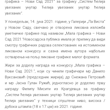
графика – Нови Сад 2021“ за графику „Систем ћелија
Међународна
увезаних унутар Ћелија увезаних унутар ћелија
увезаних“.
У понедељак, 14. јуна 2021. године, у Галерији „Ла Виста“
у Новом Саду, свечано је отворена ликовна изложба
уметничке графике под називом „Мала графика – Нови
Сад 2021.“Новосадска публика имала је прилику да види
смотру графичких радова селектованих на истоименом
ликовном конкурсу и сазна имена аутора најбољих
остварења на пољу ликовне графике малог формата.
Жири за доделу награда на конкурсу „Мала графика –
Нови Сад 2021.“, који су чинили графичари мр Данило
Вуксановић (председник жирија), др Снежана Петровић
и мр Јасна Гулан Ружић, једногласно је доделио прву
награду Филипу Мисити из Крагујевца за графику
„Систем ћелија увезаних унутар Ћелија увезаних унутар
ћелија увезаних“ у техници спуштени ниво, висока /
дубока штампа (18 x 17 цм) из 2021. године.