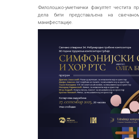
Филолошко-уметнички факултет честита 
дела бити представљена на свечано
манифестације.