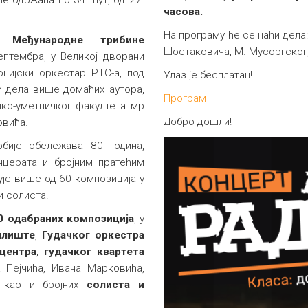
часова.
На програму ће се наћи дела:
. Међународнe трибинe
Шостаковича, М. Мусоргског, 
септембра, у Великој дворани
нијски оркестар РТС-а, под
Улаз је бесплатан!
и дела више домаћих аутора,
Програм
ко-уметничког факултета мр
Добро дошли!
овића.
бије обележава 80 година,
нцерата и бројним пратећим
ује више од 60 композиција у
и солиста.
0
одабраних
композиција
, у
илиште
,
Гудачког оркестра
 центра
,
гудачког квартета
а Пејчића, Ивана Марковића,
 као и бројних
солиста и