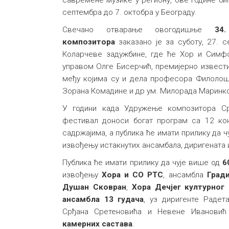
септембра до 7. октобра у Београду.
Свечано отварање oвогодишњe
34
композиторa
заказано је за суботу, 27. 
Коларчеве задужбине, где ће Хор и Симфо
управом Олге Бисерчић, премијерно извест
међу којима су и дела професора Филолош
Зорана Комадине и др ум. Милорада Маринк
У години када Удружење композитора Ср
фестивал доноси богат програм са 12 ко
садржајима, а публика ће имати прилику да ч
извођењу истакнутих ансамбала, диригената 
Публика ће имати прилику да чује више од
6
извођењу
Хора и СО РТС
, ансамбла
Град
Душан Сковран
,
Хора Дечјег културног
ансамбла 13 гудача
, уз диригенте Радет
Срђана Сретеновића и Невене Ивановић
камерних састава
.