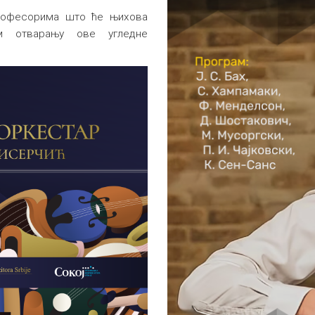
професорима што ће њихова
м отварању ове угледне