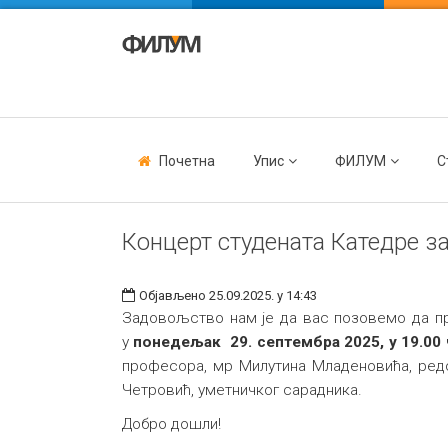
Почетна
Упис
ФИЛУМ
С
Концерт студената Катедре з
Објављено 25.09.2025. у 14:43
Задовољство нам је да вас позовемо да пр
у
понедељак 29. септембра 2025, у 19.00
професора, мр Милутина Младеновића, ред
Четровић, уметничког сарадника.
Добро дошли!