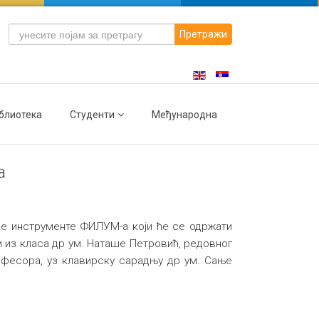
Претражи
блиотека
Студенти
Међународна
а
ке инструменте ФИЛУМ-а који ће се одржати
и из класа др ум. Наташе Петровић, редовног
фесора, уз клавирску сарадњу др ум. Сањe