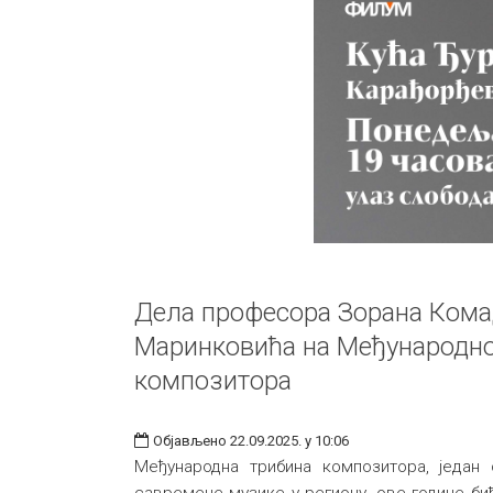
Дела професора Зорана Кома
Маринковића на Међународно
композитора
Објављено 22.09.2025. у 10:06
Међународна трибина композитора, један о
савремене музике у региону, ове године бић