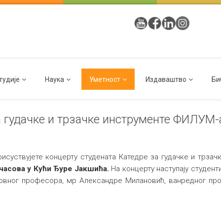
тудије
Наука
Уметност
Издаваштво
Би
а гудачке и трзачке инструменте ФИЛУМ-
исуствујете концерту студената Катедре за гудачке и трзач
 часова у Кући Ђуре Јакшића.
На концерту наступају студент
овног професора, мр Александре Милановић, ванредног про