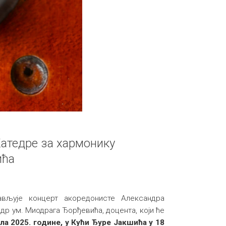
Катедре за хармонику
ића
ављује концерт акоредонисте Александра
 др ум. Миодрага Ђорђевића, доцента, који ће
ила 2025. године, у Кући Ђуре Јакшића у 18