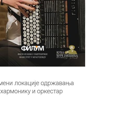
мени локације одржавања
 хармонику и оркестар