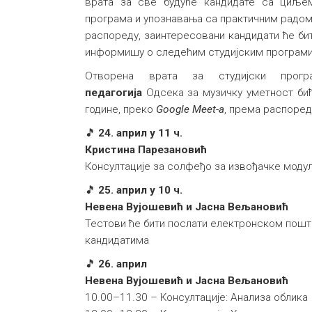
врата за све будуће кандидате са циље
програма и упознавања са практичним радом
распореду, заинтересовани кандидати ће би
информишу о следећим студијским програм
Отворена врата за студијски про
педагогија
Одсека за музичку уметност бић
године, преко
Google Meet-a
, према распоред
🎵
24. април у 11 ч.
Кристина Парезановић
Консултације за солфеђо за извођачке модул
🎵
25. април у 10 ч.
Невена Вујошевић и Јасна Вељановић
Тестови ће бити послати електронском пош
кандидатима
🎵
26. април
Невена Вујошевић и Јасна Вељановић
10.00–11.30 – Консултације: Анализа облика