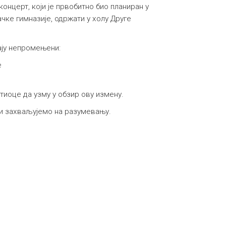
онцерт, који је првобитно био планиран у
чке гимназије, одржати у холу Друге
ају непромењени:
е
иоце да узму у обзир ову измену.
и захваљујемо на разумевању.