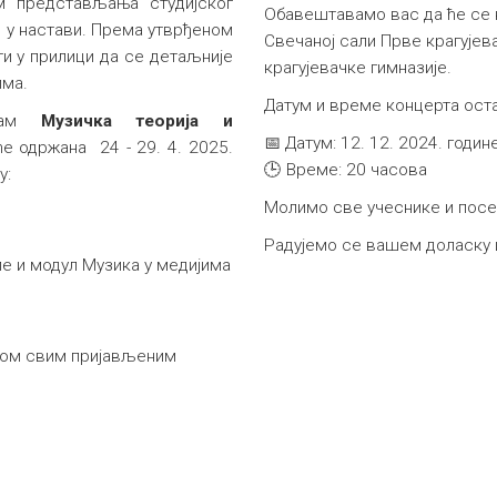
м представљања студијског
Обавештавамо вас да ће се к
 у настави. Према утврђеном
Свечаној сали Прве крагујева
ти у прилици да се детаљније
крагујевачке гимназије.
има.
Датум и време концерта ост
грам
Музичка теорија и
📅 Датум: 12. 12. 2024. годин
е одржана 24 - 29. 4. 2025.
🕒 Време: 20 часова
у:
Молимо све учеснике и посет
Радујемо се вашем доласку 
е и модул Музика у медијима
том свим пријављеним