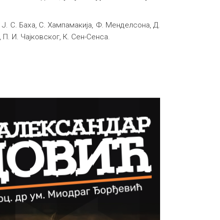
 Ј. С. Баха, С. Хампамакија, Ф. Менделсона, Д.
П. И. Чајковског, К. Сен-Сенса.