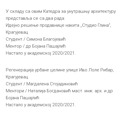
У складу са овим Катедра за унутрашњу архитектуру
представља се са два рада:
Идејно решење продавнице накита ,,Студио Глина’’,
Крагујевац
Студент / Симона Благојевић
Ментор / др Бојана Пашајлић
Настало у академској 2020/2021.
Регенерација урбане целине улице Иво Лоле Рибар,
Крагујевац
Студент / Магдалена Стојадиновић
Ментори / Наталија Богдановић маст. инж. арх. и др
Бојана Пашајлић
Настало у академској 2020/2021.