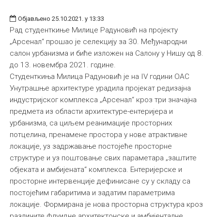
Објављено 25.10.2021. у 13:33
Рад студенткиње Милицe Радуновић на пројекту
„Арсенал“ прошао је селекцију за 30. Међународни
салон урбанизма и биће изложен на Салону у Нишу од 8.
до 13. новембра 2021. године.
Студенткиња Милица Радуновић је на IV години ОАС
Унутрашње архитектуре урадила пројекат редизајна
индустријског комплекса „Арсенал“ кроз три значајна
предмета из области архитектуре-ентеријера и
урбанизма, са циљем реанимације просторних
потцелина, пренамене простора у нове атрактивне
локације, уз задржавање постојеће просторне
структуре и уз поштовање свих параметара „заштите
објеката и амбијената“ комплекса. Ентеријерске и
просторне интервенције дефинисане су у складу са
постојећим габаритима и задатим параметрима
локације. Формирана је нова просторна структура кроз
различите флуидне архитектонске и амбијенталне