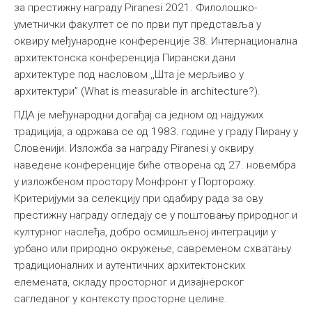
за престижну награду Piranesi 2021. Филолошко-
уметнички факултет се по први пут представља у
оквиру међународне конференције 38. Интернационална
архитектонска конференција Пирански дани
архитектуре под насловом ,,Шта је мерљиво у
архитектури’’ (What is measurable in architecture?).
ПДА је међународни догађај са једном од најдужих
традиција, а одржава се од 1983. године у граду Пирану у
Словенији. Изложба за награду Piranesi у оквиру
наведене конференције биће отворена од 27. новембра
у изложбеном простору Монфронт у Порторожу.
Критеријуми за селекцију при одабиру рада за ову
престижну награду огледају се у поштовању природног и
културног наслеђа, добро осмишљеној интеграцији у
урбано или природно окружење, савременом схватању
традиционалних и аутентичних архитектонских
елемената, складу просторног и дизајнерског
сагледаног у контексту просторне целине.