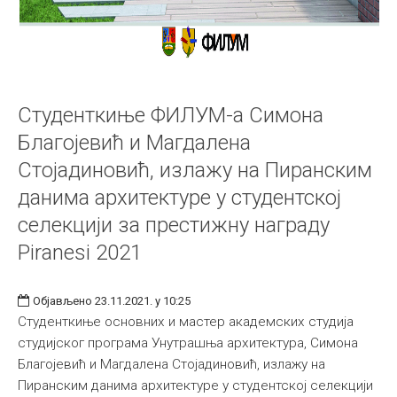
Студенткиње ФИЛУМ-а Симона
Благојевић и Магдалена
Стојадиновић, излажу на Пиранским
данима архитектуре у студентској
селекцији за престижну награду
Piranesi 2021
Објављено 23.11.2021. у 10:25
Студенткиње основних и мастер академских студија
студијског програма Унутрашња архитектура, Симона
Благојевић и Магдалена Стојадиновић, излажу на
Пиранским данима архитектуре у студентској селекцији