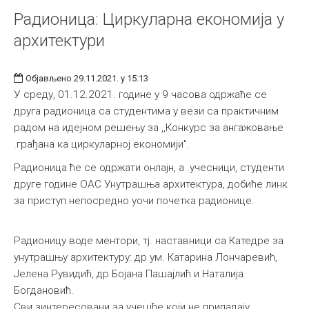
Радионица: Циркуларна економија у
архитектури
Објављено 29.11.2021. у 15:13
У среду, 01.12.2021. године у 9 часова одржаће се
друга радионица са студентима у вези са практичним
радом на идејном решењу за ,,Конкурс за ангажовање
.грађана ка циркуларној економији''.
Радионица ће се одржати онлајн, а .учесници, студенти
друге године ОАС Унутрашња архитектура, добиће линк
за приступ непосредно уочи почетка радионице.
Радионицу воде ментори, тј. наставници са Катедре за
унутрашњу архитектуру: др ум. Катарина Лончаревић,
Јелена Рувидић, др Бојана Пашајлић и Наталија
Богдановић.
Сви зинтересовани за учешће који не припадају