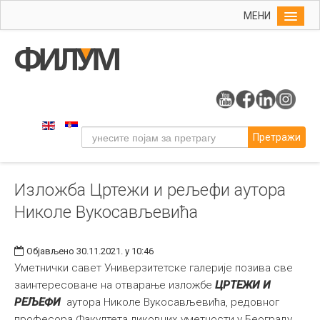
МЕНИ
Почетна
Упис
ФИЛУМ
Студије
Претражи
Наука
Уметност
Изложба Цртежи и рељефи аутора
Музичка уметност
Николе Вукосављевића
Примењена и ликовна уметност
Галерија
Објављено 30.11.2021. у 10:46
Издаваштво
Уметнички савет Универзитетске галерије позива све
заинтересоване на отварање изложбе
ЦРТЕЖИ И
Библиотека
РЕЉЕФИ
аутора Николе Вукосављевића, редовног
Студенти
професора Факултета ликовних уметности у Београду.