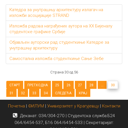
Катедра за унутрашњу архитектуру излагач на
изложби асоцијације STRAND
Изложба радова награђених аутора на XX Бијеналу
студентске графике Србије
Објављен ауторски рад студенткиње Катедре за
унутрашњу архитектуру
Самостална изложба студенткиње Сање Зебе
Страна 30 од 56
СТАРТ
ПРЕТХОДНА
25
26
27
28
...
30
31
32
33
34
СЛЕДЕЋА
КРАЈ
Почетна
|
ФИЛУМ
|
Универзитет у Крагујевцу
|
Контакти
Деканат: 034/304-270 | Студентска служба:Б24
064/6454-537, Б16 064/6454-533 | Секретаријат: