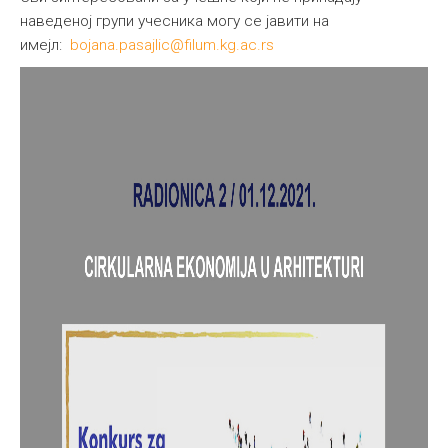
наведеној групи учесника могу се јавити на
имејл:
bojana.pasajlic@filum.kg.ac.rs