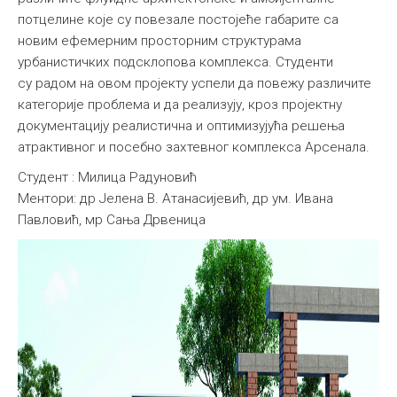
потцелине које су повезале постојеће габарите са
новим ефемерним просторним структурама
урбанистичких подсклопова комплекса. Студенти
су радом на овом пројекту успели да повежу различите
категорије проблема и да реализују, кроз пројектну
документацију реалистична и оптимизујућа решења
атрактивног и посебно захтевног комплекса Арсенала.
Студент : Милица Радуновић
Ментори: др Јелена В. Атанасијевић, др ум. Ивана
Павловић, мр Сања Дрвеница