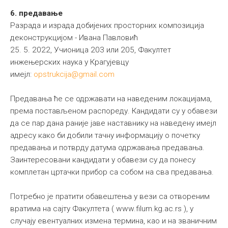
6. предавање
Разрада и израда добијених просторних композиција
деконструкцијом - Ивана Павловић
25. 5. 2022, Учионица 203 или 205, Факултет
инжењерских наука у Крагујевцу
имејл:
opstrukcija@gmail.com
Предавања ће се одржавати на наведеним локацијама,
према постављеном распореду. Кандидати су у обавези
да се пар дана раније јаве наставнику на наведену имејл
адресу како би добили тачну информацију о почетку
предавања и потврду датума одржавања предавања.
Заинтересовани кандидати у обавези су да понесу
комплетан цртачки прибор са собом на сва предавања.
Потребно је пратити обавештења у вези са отвореним
вратима на сајту Факултета ( www.filum.kg.ac.rs ), у
случају евентуалних измена термина, као и на званичним