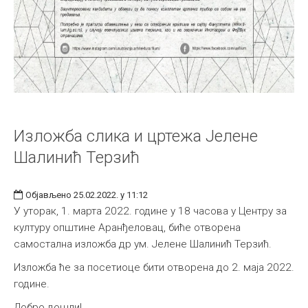
Изложба слика и цртежа Јелене
Шалинић Терзић
Објављено 25.02.2022. у 11:12
У уторак, 1. марта 2022. године у 18 часова у Центру за
културу општине Аранђеловац, биће отворена
самостална изложба др ум. Јелене Шалинић Терзић.
Изложба ће за посетиоце бити отворена до 2. маја 2022.
године.
Добро дошли!