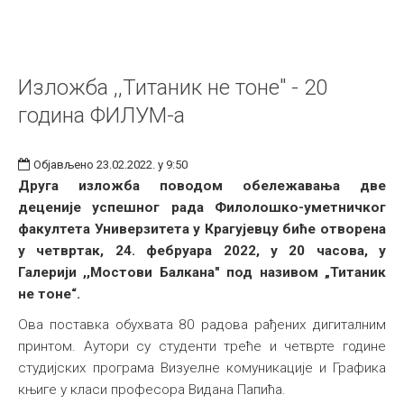
Изложба ,,Титаник не тоне" - 20
година ФИЛУМ-а
Објављено 23.02.2022. у 9:50
Друга изложба поводом обележавања две
деценије успешног рада Филолошко-уметничког
факултета Универзитета у Крагујевцу биће отворена
у четвртак, 24. фебруара 2022, у 20 часова, у
Галерији ,,Мостови Балкана" под називом „Титаник
не тоне“.
Ова поставка обухвата 80 радова рађених дигиталним
принтом. Аутори су студенти треће и четврте године
студијских програма Визуелне комуникације и Графика
књиге у класи професора Видана Папића.