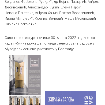
Богдановић, Јелена Рувидић, др Бојана Пашајлић, Анђела
Десивојевић, Александар Ђукић, Елена Пајкић,
Невена Пантелић, Анђела Хаџић, Виктор Веселиновић,
Ивана Милојевић, Ксенија Зечевић, Маша Миленковић,
Симона Благојевић.
Салон архитектуре почиње 30. марта 2022. године. од
када публика може да погледа селектоване радове у
Музеју примењене уметности у Београду.