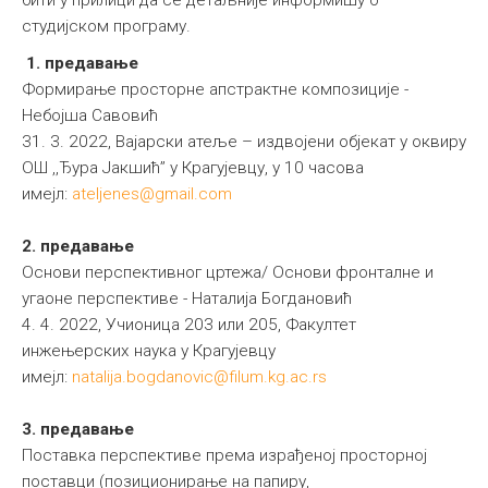
бити у прилици да се детаљније информишу о
студијском програму.
1. предавање
Формирање просторне апстрактне композиције -
Небојша Савовић
31. 3. 2022, Вајарски атеље – издвојени објекат у оквиру
OШ ,,Ђура Јакшић’’ у Крагујевцу, у 10 часова
имејл:
ateljenes@gmail.com
2. предавање
Основи перспективног цртежа/ Основи фронталне и
угаоне перспективе - Наталија Богдановић
4. 4. 2022, Учионица 203 или 205, Факултет
инжењерских наука у Крагујевцу
имејл:
natalija.bogdanovic@filum.kg.ac.rs
3. предавање
Поставка перспективе према израђеној просторној
поставци (позиционирање на папиру,