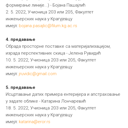
формирање линије...) - Бојана Пашајлић
2. 5. 2022, Учионица 203 или 205, Факултет
инжењерских наука у Крагујевцу
имејл:
bojana.pasajlic@filum.kg.ac.rs
4. предавање
Обрада просторне поставке са материјализацијом,
израда перспективних скица - Јелена Рувидић
10. 5. 2022, Учионица 203 или 205, Факултет
инжењерских наука у Крагујевцу
имејл:
jruvidic@gmail.com
5. предавање
Исцртавање датих примера ентеријера и апстраховање
у задате облике - Катарина Лончаревић
18. 5. 2022, Учионица 203 или 205, Факултет
инжењерских наука у Крагујевцу
имејл:
katarina@eror.rs