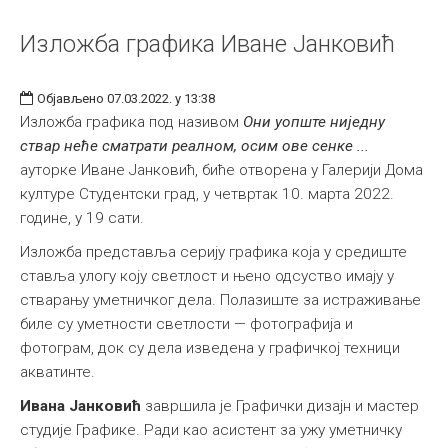
Изложба графика Иване Јанковић
Објављено 07.03.2022. у 13:38
Изложба графика под називом
Они уопште ниједну
ствар неће сматрати реалном, осим ове сенке ...
ауторке Иване Јанковић, биће отворена у Галерији Дома
културе Студентски град, у четвртак 10. марта 2022.
године, у 19 сати.
Изложба представља серију графика која у средиште
ставља улогу коју светлост и њено одсуство имају у
стварању уметничког дела. Полазиште за истраживање
биле су уметности светлости — фотографија и
фотограм, док су дела изведена у графичкој техници
акватинте.
Ивана Јанковић
завршила је Графички дизајн и мастер
студије Графике. Ради као асистент за ужу уметничку