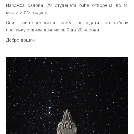
Изложба радова 29 студената биће отворена до 8.
марта 2022. године.
Сви заинтересовани могу погледати изложбену
поставку радним данима од 9 до 20 часова.
Добро дошли!