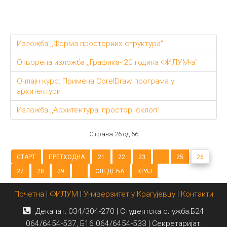
Изложба ,,Форма просторних структура"
Отворена изложба ,,Графика- 20 година ФИЛУМ-а"
Онлајн курс: Примена CorelDraw програма у
архитектури
Изложба ,,Архитектура, простор, склоп"
Страна 26 од 56
СТАРТ
ПРЕТХОДНА
21
22
23
...
25
26
27
28
29
...
СЛЕДЕЋА
КРАЈ
Почетна
|
ФИЛУМ
|
Универзитет у Крагујевцу
|
Контакти
Деканат: 034/304-270 | Студентска служба:Б24
064/6454-537, Б16 064/6454-533 | Секретаријат: