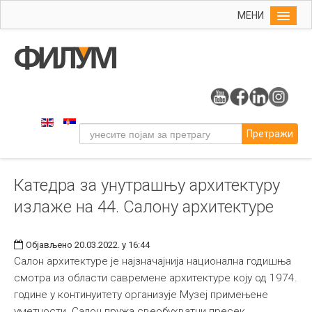
МЕНИ
Почетна
Упис
ФИЛУМ
Студије
Претражи
Наука
Уметност
Катедра за унутрашњу архитектуру
Музичка уметност
излаже на 44. Салону архитектуре
Примењена и ликовна уметност
Галерија
Објављено 20.03.2022. у 16:44
Издаваштво
Салон архитектуре је најзначајнија национална годишња
смотра из области савремене архитектуре коју од 1974.
Библиотека
године у континуитету организује Музеј примењене
Студенти
уметности. Салон пружа свеобухватни пресек