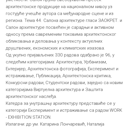
архитектонске продукције на националном нивоу уз
Међународна
гостујуће учешће аутора са међународне сцене и из
региона. Тема 44. Салона архитектуре гласи ЗАОКРЕТ. и
Салон архитектуре посвећен је сарадњи и активном
односу према савременим токовима архитектонског
обликовања и деловања у контексту актуелних
друштвених, економских и климатских изазова.
Од укупно пријављених 330 радова одабрано је 96, у
следећим категоријама: Архитектура, Урбанизам,
Ентеријер, Архитектонска фотографија, Експеримент и
истраживање, Публикација, Архитектонска критика,
Конкурсни радови, Студентски радови, заједно са новим
категоријама Виртуелна архитектура и Заштита
архитектонског наслеђа.
Катедра за унутрашњу архитектуру представиће се у
категорији Експеримент и истраживање са радом WORK
- EXHIBITION STATION.
Излагачи: др ум. Катарина Лончаревић, Наталија