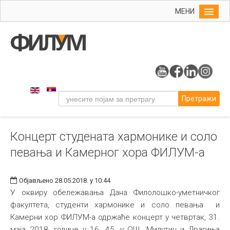
МЕНИ
Почетна
Упис
ФИЛУМ
Студије
Претражи
Наука
Уметност
Концерт студената хармонике и соло
Музичка уметност
певања и Камерног хора ФИЛУМ-а
Примењена и ликовна уметност
Галерија
Објављено 28.05.2018. у 10:44
Издаваштво
У оквиру обележавања Дана Филолошко-уметничког
факултета, студенти хармонике и соло певања и
Библиотека
Камерни хор ФИЛУМ-а одржаће концерт у четвртак, 31.
Студенти
маја 2018. године у 16. 45, у ОШ „Милутин и Драгиња