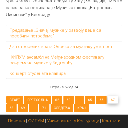
Краљевског конзерваторијума у Хагу (Холандија). Место
одржавања семинара је Музичка школа „Ватрослав
Лисински” у Београду.
Предавање „Значај музике у развоју деце са
посебним потребама”
Дан отворених врата Одсека за музичку уметност
ФИЛУМ ансамбл на Међународном фестивалу
савремене музике у Бидгошћу
Концерт студената клавира
Страна 67 од 74
СТАРТ
ПРЕТХОДНА
62
63
...
65
66
67
68
69
...
71
СЛЕДЕЋА
КРАЈ
Почетна
|
ФИЛУМ
|
Универзитет у Крагујевцу
|
Контакти