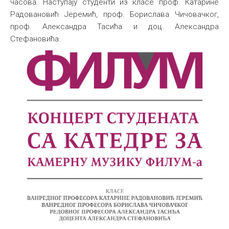
часова. Наступају студенти из класе проф. Катарине
Радовановић Јеремић, проф. Борислава Чичовачког,
проф. Александра Тасића и доц. Александра
Стефановића.