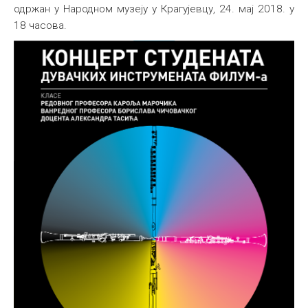
одржан у Народном музеју у Крагујевцу, 24. мај 2018. у
18 часова.