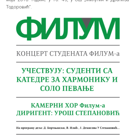
Тодоровић”.
Међународна