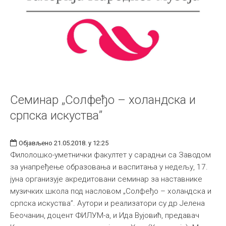
Семинар „Солфеђо – холандска и
српска искуства”
Објављено 21.05.2018. у 12:25
Филолошко-уметнички факултет у сарадњи са Заводом
за унапређење образовања и васпитања у недељу, 17.
јуна организује акредитовани семинар за наставнике
музичких школа под насловом „Солфеђо – холандска и
српска искуства”. Аутори и реализатори су др Јелена
Беочанин, доцент ФИЛУМ-а, и Ида Вујовић, предавач