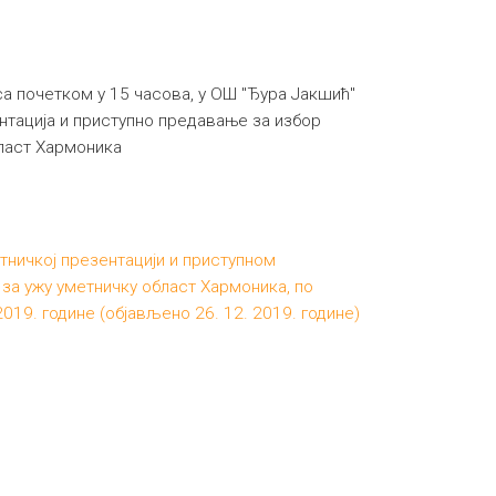
са почетком у 15 часова, у ОШ "Ђура Јакшић"
нтација и приступно предавање за избор
бласт Хармоника
тничкој презентацији и приступном
за ужу уметничку област Хармоника, по
019. године (објављено 26. 12. 2019. године)