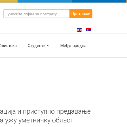
Претражи
блиотека
Студенти
Међународна
ација и приступно предавање
за ужу уметничку област