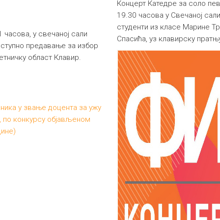
Концерт Катедре за соло пев
19.30 часова у Свечаној сал
студенти из класе Марине Тр
1 часова, у свечаној сали
Спасића, уз клавирску прат
иступно предавање за избор
етничку област Клавир.
ника у звање доцента за ужу
, по конкурсу објављеном
дине)