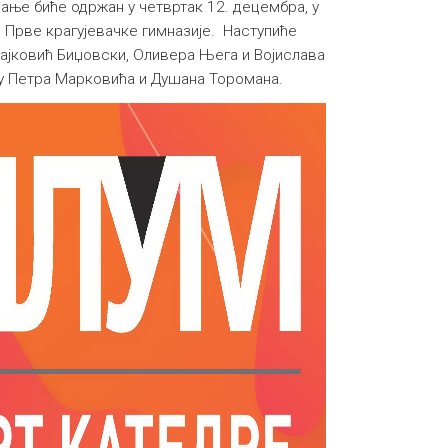
ање биће одржан у четвртак 12. децембра, у
и Прве крагујевачке гимназије. Наступиће
ајковић Биџовски, Оливера Њега и Војислава
њу Петра Марковића и Душана Торомана.