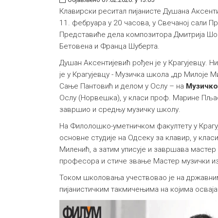
Клавирски реситал пијанисте Душана Аксенти
11. фебруара у 20 часова, у Свечаној сали Пр
Представиће дела композитора Дмитрија Шос
Бетовена и Франца Шуберта.
Душан Аксентијевић рођен је у Крагујевцу. 
је у Крагујевцу - Музичка школа „др Милоје М
Сање Пантовић и делом у Ослу – на
Музичко
Ослу (Норвешка), у класи проф. Марине Пљас
завршио и средњу музичку школу.
На Филолошко-уметничком факултету у Крагуј
основне студије на Одсеку за клавир, у кла
Миленић, а затим уписује и завршава мастер 
професора и стиче звање Мастер музички изв
Током школовања учествовао је на државни
пијанистичким такмичењима на којима осваја