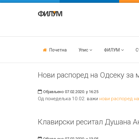
Почетна
Упис
ФИЛУМ
С
Нови распоред на Одсеку за 
Објављено 07.02.2020. у 16:25
Од понедељка 10.02. важи
нови распоред на
Клавирски реситал Душана А
Објављено 07.02.2020. у 13:05